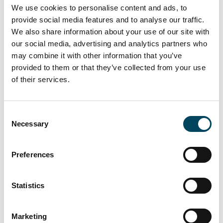
We use cookies to personalise content and ads, to
Wohlfühlen ermöglichen. Dies binden wir im
provide social media features and to analyse our traffic.
Projekt Grand Central Düsseldorf wie auch
We also share information about your use of our site with
in allen Quartiersentwicklung, z.B. unser
our social media, advertising and analytics partners who
Projekt Mönchengladbach City-Ost ein“,
may combine it with other information that you’ve
ergänzt Klaus Franken.
provided to them or that they’ve collected from your use
of their services.
In der Zeit bis zum Baubeginn hat Catella
Project Management das Areal umgestaltet
und für die Öffentlichkeit zugänglich gemacht.
Consent
So konnten bereits über 60.000 Besucher
Necessary
Selection
das Gelände besuchen. Über 100 Events
machten das ehemalige
Preferences
Postverteilerzentrum zu einer beliebten
Location, das bereits jetzt seinen lebendigen
Statistics
Charakter zeigt, der in das künfitge Projekt
übertragen wird.
Marketing