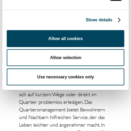
Über das Projekt Grand Central
Düsseldorf
Mit dem Projekt „Grand Central“ entstehen
Show details
am Düsseldorfer Hauptbahnhof über 1.000
Miet- und Eigentumswohnungen für
Allow all cookies
Menschen in allen Lebensphasen. Ergänzt um
viel Gastronomie, Einzelhandel, Hotel, Fitness
sowie Kindertagesstätten und begleitetes
Allow selection
Wohnen entstehen beste Voraussetzungen
für eine innovative und nachhaltige
Use necessary cookies only
Quartiersentwicklung. Dinge des täglichen
Bedarfs und jegliche Nahversorgung lassen
sich auf kurzem Wege oder direkt im
Quartier problemlos erledigen. Das
Quartiersmanagement bietet Bewohnern
und Nachbarn hilfreichen Service, der das
Leben leichter und angenehmer macht. In