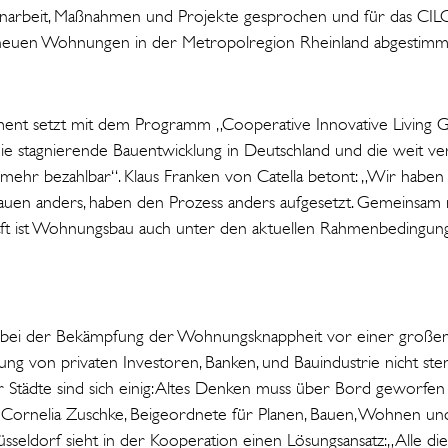
arbeit, Maßnahmen und Projekte gesprochen und für das CI
neuen Wohnungen in der Metropolregion Rheinland abgestimm
ment setzt mit dem Programm „Cooperative Innovative Living 
ie stagnierende Bauentwicklung in Deutschland und die weit ver
mehr bezahlbar“. Klaus Franken von Catella betont: „Wir haben 
, bauen anders, haben den Prozess anders aufgesetzt. Gemeinsam
raft ist Wohnungsbau auch unter den aktuellen Rahmenbedingun
ei der Bekämpfung der Wohnungsknappheit vor einer großen
gung von privaten Investoren, Banken, und Bauindustrie nicht ste
 Städte sind sich einig: Altes Denken muss über Bord geworf
Cornelia Zuschke, Beigeordnete für Planen, Bauen, Wohnen u
sseldorf sieht in der Kooperation einen Lösungsansatz:„Alle die,