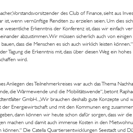
cher, Vorstandsvorsitzender des Club of Finance, sieht aus Inves
 ist, wenn vernünftige Renditen zu erzielen seien. Um dies sich
 wesentliche Erkenntnis der Konferenz ist, dass wir einfach ve
neinander abzustimmen. Wir müssen sicherlich auch von einigen
uen, dass die Menschen es sich auch wirklich leisten können.
der Tagung die Erkenntnis mit, dass über diesen Weg ein hohes
schaffen wird.
mes Anliegen des Teilnehmerkreises war auch das Thema Nachhal
wende, die Wärmewende und die Mobilitätswende“, betont Raphae
adtentfalter GmbH. „Wir brauchen deshalb gute Konzepte und 
it der Energiewirtschaft und mit den Kommunen eng zusammena
geben, dann können wir heute schon dafür sorgen, dass wir di
gen machen und damit auch immense Kosten in den Mietwohn
können.“ Die Catella Quartiersentwicklungen Seestadt und D