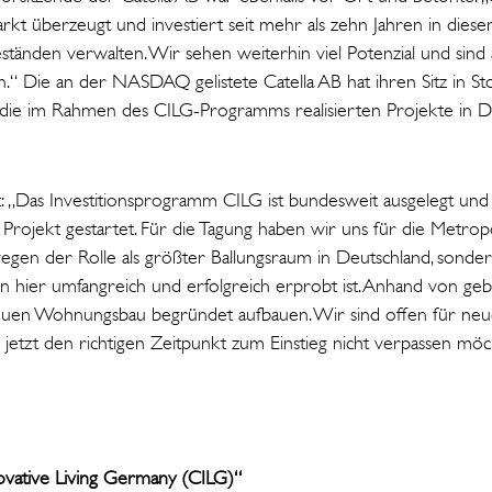
t überzeugt und investiert seit mehr als zehn Jahren in diese
änden verwalten. Wir sehen weiterhin viel Potenzial und sind 
n.“ Die an der NASDAQ gelistete Catella AB hat ihren Sitz in 
 für die im Rahmen des CILG-Programms realisierten Projekte in D
: „Das Investitionsprogramm CILG ist bundesweit ausgelegt und
 Projekt gestartet. Für die Tagung haben wir uns für die Metro
wegen der Rolle als größter Ballungsraum in Deutschland, sonde
n hier umfangreich und erfolgreich erprobt ist. Anhand von geb
neuen Wohnungsbau begründet aufbauen. Wir sind offen für neu
e jetzt den richtigen Zeitpunkt zum Einstieg nicht verpassen möc
vative Living Germany (CILG)“