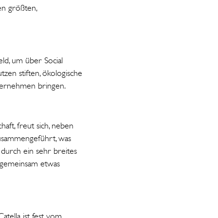
en größten,
eld, um über Social
tzen stiften, ökologische
Unternehmen bringen.
aft, freut sich, neben
 zusammengeführt, was
 durch ein sehr breites
e gemeinsam etwas
atella ist fest vom