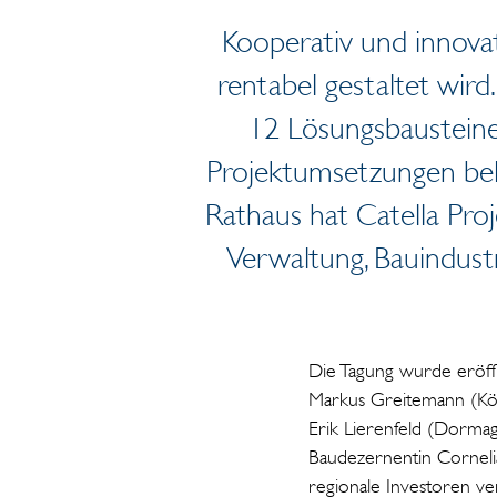
Kooperativ und innova
rentabel gestaltet wird
12 Lösungsbausteinen
Projektumsetzungen bel
Rathaus hat Catella Pr
Verwaltung, Bauindustr
Die Tagung wurde eröff
Markus Greitemann (Köl
Erik Lierenfeld (Dorma
Baudezernentin Cornelia
regionale Investoren ve