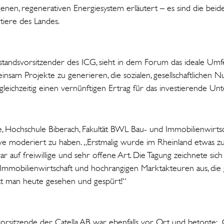
igenen, regenerativen Energiesystem erläutert – es sind die beid
tiere des Landes.
orstandsvorsitzender des ICG, sieht in dem Forum das ideale Umf
sam Projekte zu generieren, die sozialen, gesellschaftlichen Nu
leichzeitig einen vernünftigen Ertrag für das investierende 
e, Hochschule Biberach, Fakultät BWL Bau- und Immobilienwirtsch
ative moderiert zu haben. „Erstmalig wurde im Rheinland etwas
 auf freiwillige und sehr offene Art. Die Tagung zeichnete sich
r Immobilienwirtschaft und hochrangigen Marktakteuren aus, di
t man heute gesehen und gespürt!“
svorsitzende der Catella AB war ebenfalls vor Ort und betonte: „C