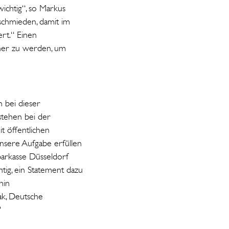
ichtig“, so Markus
 schmieden, damit im
ert.“ Einen
ener zu werden, um
 bei dieser
 stehen bei der
t öffentlichen
unsere Aufgabe erfüllen
parkasse Düsseldorf
htig, ein Statement dazu
hin
ak, Deutsche
“