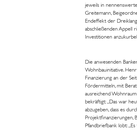
jeweils in nennenswert
Greitemann, Beigeordnet
Endeffekt der Dreiklang
abschließenden Appell 
Investitionen anzukurbel
Die anwesenden Banken 
Wohnbauinitiative. Henri
Finanzierung an der Sei
Fördermitteln, mit Bera
ausreichend Wohnraum z
bekräftigt: „Das war heut
abzugeben, dass es durch
Projektfinanzierungen, 
Pfandbriefbank lobt: „E