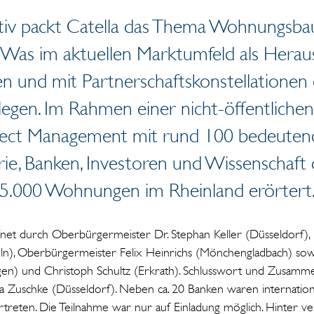
tiv packt Catella das Thema Wohnungsbau
. Was im aktuellen Marktumfeld als Heraus
 und mit Partnerschaftskonstellationen e
egen. Im Rahmen einer nicht-öffentlichen
oject Management mit rund 100 bedeutende
ie, Banken, Investoren und Wissenschaft d
5.000 Wohnungen im Rheinland erörtert
net durch Oberbürgermeister Dr. Stephan Keller (Düsseldorf
n), Oberbürgermeister Felix Heinrichs (Mönchengladbach) sow
gen) und Christoph Schultz (Erkrath). Schlusswort und Zusamme
 Zuschke (Düsseldorf). Neben ca. 20 Banken waren internationa
rtreten. Die Teilnahme war nur auf Einladung möglich. Hinter 