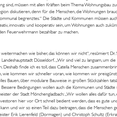
ng sind, müssen mit allen Kräften beim Thema Wohnungsbau zus
egion diskutieren, denn für die Menschen, die Wohnungen brauch
n kommunal begrenztes.“ Die Städte und Kommunen müssen auch
ativ, innovativ und kooperativ sein, um Wohnungen auch zukünft
den Feuerwehrmann bezahlbar zu machen.
itermachen wie bisher, das können wir nicht“, resümiert Dr. S
andeshauptstadt Düsseldorf. „Wir sind viel zu langsam, um die 
n. Deshalb finde ich es toll, dass Catella Menschen zusammenbrin
n, wie kommen wir schneller voran, wie kommen wir preisgünst
ielles Bauen, über modulare Bauweise in großen Stückzahlen tats
essere Bedingungen wollen auch die Kommunen und Städte sch
ister der Stadt Mönchengladbach: „Wir wollen alles dafür tun, 
Investoren hier vor Ort schnell bedient werden, dass es gute un
nn und wir so einen Teil dazu beitragen, dass die Menschen g
ter Erik Lierenfeld (Dormagen) und Christoph Schultz (Erkrath