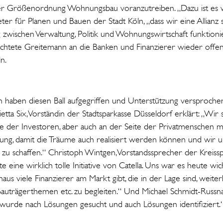
er Größenordnung Wohnungsbau voranzutreiben. „Dazu ist es w
er für Planen und Bauen der Stadt Köln, „dass wir eine Allianz
 zwischen Verwaltung, Politik und Wohnungswirtschaft funktioni
richtete Greitemann an die Banken und Finanzierer wieder off
n.
haben diesen Ball aufgegriffen und Unterstützung versprochen
etta Six, Vorständin der Stadtsparkasse Düsseldorf erklärt: „Wir
te der Investoren, aber auch an der Seite der Privatmenschen mi
tung, damit die Träume auch realisiert werden können und wir 
u schaffen.“ Christoph Wintgen, Vorstandssprecher der Kreiss
e eine wirklich tolle Initiative von Catella. Uns war es heute wic
aus viele Finanzierer am Markt gibt, die in der Lage sind, weiter
Bauträgerthemen etc. zu begleiten.“ Und Michael Schmidt-Russn
s wurde nach Lösungen gesucht und auch Lösungen identifiziert.