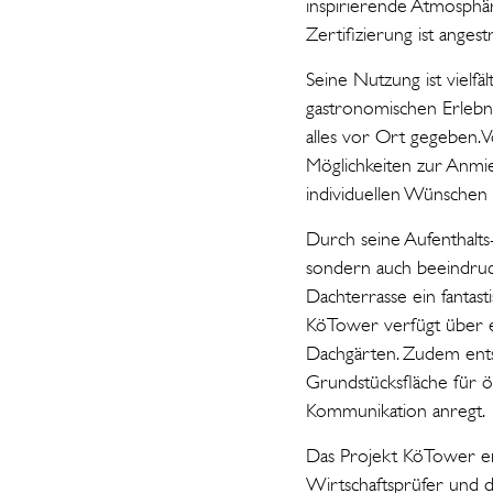
inspirierende Atmosphä
Zertifizierung ist angest
Seine Nutzung ist vielfä
gastronomischen Erlebn
alles vor Ort gegeben. 
Möglichkeiten zur Anmi
individuellen Wünschen 
Durch seine Aufenthalts
sondern auch beeindruck
Dachterrasse ein fantas
KöTower verfügt über e
Dachgärten. Zudem ents
Grundstücksfläche für öf
Kommunikation anregt.
Das Projekt KöTower en
Wirtschaftsprüfer und