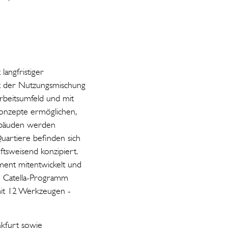
langfristiger
it der Nutzungsmischung
rbeitsumfeld und mit
skonzepte ermöglichen,
Gebäuden werden
uartiere befinden sich
ftsweisend konzipiert.
ement mitentwickelt und
em Catella-Programm
mit 12 Werkzeugen -
nkfurt sowie