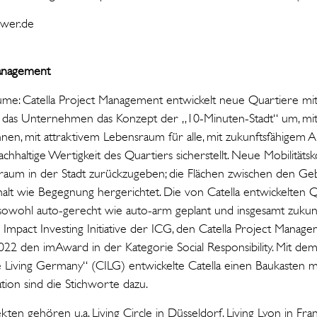
wer.de
Management
äume: Catella Project Management entwickelt neue Quartiere mit 
zt das Unternehmen das Konzept der „10-Minuten-Stadt“ um, m
, mit attraktivem Lebensraum für alle, mit zukunftsfähigem A
 nachhaltige Wertigkeit des Quartiers sicherstellt. Neue Mobilität
raum in der Stadt zurückzugeben; die Flächen zwischen den 
alt wie Begegnung hergerichtet. Die von Catella entwickelten Q
d sowohl auto-gerecht wie auto-arm geplant und insgesamt zukun
l Impact Investing Initiative der ICG, den Catella Project Manag
2022 den imAward in der Kategorie Social Responsibility. Mit d
e Living Germany“ (CILG) entwickelte Catella einen Baukasten 
ion sind die Stichworte dazu.
ten gehören u.a. Living Circle in Düsseldorf, Living Lyon in Fra