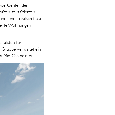
vice-Center der
ßten, zertifizierten
ungen realisiert, u.a.
rderte Wohnungen
ialisten für
e Gruppe verwaltet ein
 Mid Cap gelistet.