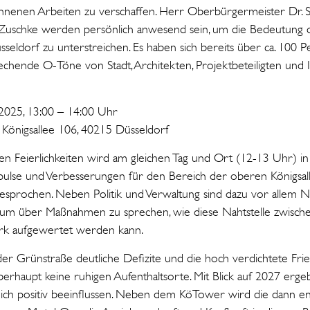
nnenen Arbeiten zu verschaffen. Herr Oberbürgermeister Dr. S
Zuschke werden persönlich anwesend sein, um die Bedeutung die
sseldorf zu unterstreichen. Es haben sich bereits über ca. 100 
chende O-Töne von Stadt, Architekten, Projektbeteiligten und 
2025, 13:00 – 14:00 Uhr
 Königsallee 106, 40215 Düsseldorf
 Feierlichkeiten wird am gleichen Tag und Ort (12-13 Uhr) in
ulse und Verbesserungen für den Bereich der oberen Königsalle
gesprochen. Neben Politik und Verwaltung sind dazu vor allem Na
t, um über Maßnahmen zu sprechen, wie diese Nahtstelle zwisc
rk aufgewertet werden kann.
er Grünstraße deutliche Defizite und die hoch verdichtete Fried
berhaupt keine ruhigen Aufenthaltsorte. Mit Blick auf 2027 erge
eich positiv beeinflussen. Neben dem KöTower wird die dann endl