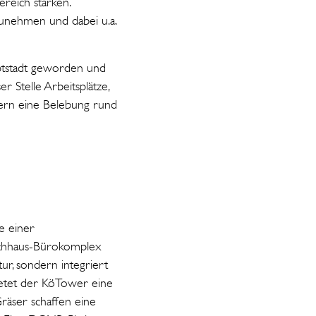
reich stärken.
zunehmen und dabei u.a.
uptstadt geworden und
er Stelle Arbeitsplätze,
hern eine Belebung rund
e einer
Hochhaus-Bürokomplex
ur, sondern integriert
ietet der KöTower eine
räser schaffen eine