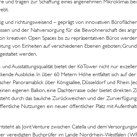
re und tragen zur Schaffung eines angenehmen Mikroklimas bei
rebt.
ltig und richtungsweisend – geprägt von innovativen Büroflächen
issen und der Nahversorgung für die Bewohnerschaft des angr
Von kreativen Open Spaces bis zu repräsentativen Büros werden v
etung von Einheiten auf verschiedenen Ebenen geboten; Grund
gestaltet werden.
- und Ausstattungsqualität bietet der KöTower nicht nur exzelle
ende Ausblicke. In über 60 Metern Höhe entfaltet sich auf der 
tischer Panoramablick über Königsallee, Düsseldorf und Rhein. Je
inen eigenen Balkon, eine Dachterrasse oder bietet direkten 
teht durch das bauliche Zurückweichen und der Zurverfügungst
fentliche Nutzungen ein neuer öffentlicher Platz mit Aufenthalts
tsteht als Joint Venture zwischen Catella und dem Versorgungs
 der vereidigten Buchprüfer im Lande Nordrhein-Westfalen (W