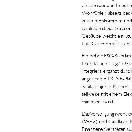
entscheidenden Impuls, 
Wohlfühlen, abseits de
zusammenkommen und da
Umfeld mit viel Gastro
Gebäude weicht ein Stüc
Luft-Gastronomie zu bie
Ein hoher ESG-Standard
Dachflächen prägen. Gle
integriert, ergänzt durc
angestrebte DGNB-Platin-
Sanitärobjekte, Küchen
teilweise mit einem El
minimiert wird.
Das Versorgungswerk de
(WPV) und Catella als 
Finanzierer, Vertreter a