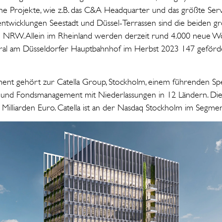
he Projekte, wie z.B. das C&A Headquarter und das größte Ser
ntwicklungen Seestadt und Düssel-Terrassen sind die beiden grö
NRW. Allein im Rheinland werden derzeit rund 4.000 neue Wohn
al am Düsseldorfer Hauptbahnhof im Herbst 2023 147 gefö
ent gehört zur Catella Group, Stockholm, einem führenden Spez
n und Fondsmanagement mit Niederlassungen in 12 Ländern. Di
lliarden Euro. Catella ist an der Nasdaq Stockholm im Segment