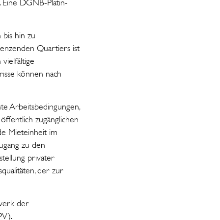
. Eine DGNB-Platin-
 bis hin zu
enzenden Quartiers ist
ielfältige
risse können nach
nte Arbeitsbedingungen,
öffentlich zugänglichen
de Mieteinheit im
Zugang zu den
ellung privater
qualitäten, der zur
werk der
PV).