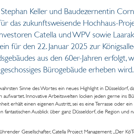
 Stephan Keller und Baudezernentin Corn
s für das zukunftsweisende Hochhaus-Proj
Investoren Catella und WPV sowie Laarak
n für den 22. Januar 2025 zur Königsalle
gebäudes aus den 60er-Jahren erfolgt, wo
geschossiges Bürogebäude erheben wird.
hrsten Sinne des Wortes ein neues Highlight in Düsseldorf, da
n aufwartet. Innovative Arbeitswelten locken jeden gerne ins B
inheit erhält einen eigenen Austritt, sei es eine Terrasse oder ei
n fantastischen Ausblick über ganz Düsseldorf, die Region und na
sführender Gesellschafter, Catella Project Management: „Der Kö