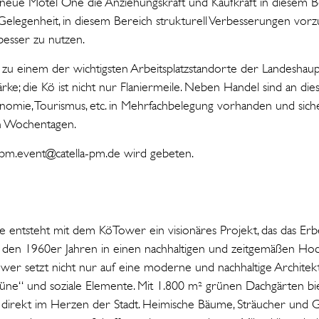
 neue Motel One die Anziehungskraft und Kaufkraft in diesem Be
 Gelegenheit, in diesem Bereich strukturell Verbesserungen vor
besser zu nutzen.
gst zu einem der wichtigsten Arbeitsplatzstandorte der Landesha
ärke; die Kö ist nicht nur Flaniermeile. Neben Handel sind an dies
nomie, Tourismus, etc. in Mehrfachbelegung vorhanden und sic
n Wochentagen.
m.event@catella-pm.de wird gebeten.
ee entsteht mit dem KöTower ein visionäres Projekt, das das Erb
us den 1960er Jahren in einen nachhaltigen und zeitgemäßen 
wer setzt nicht nur auf eine moderne und nachhaltige Architekt
üne“ und soziale Elemente. Mit 1.800 m² grünen Dachgärten b
 direkt im Herzen der Stadt. Heimische Bäume, Sträucher und G