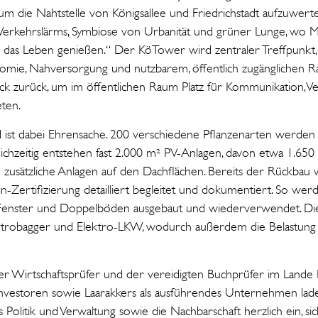
um die Nahtstelle von Königsallee und Friedrichstadt aufzuwer
s Verkehrslärms, Symbiose von Urbanität und grüner Lunge, wo
s Leben genießen.“ Der KöTower wird zentraler Treffpunkt, 
nomie, Nahversorgung und nutzbarem, öffentlich zugänglichen 
k zurück, um im öffentlichen Raum Platz für Kommunikation, Ve
ten.
 ist dabei Ehrensache. 200 verschiedene Pflanzenarten werden 
ichzeitig entstehen fast 2.000 m² PV-Anlagen, davon etwa 1.650
h zusätzliche Anlagen auf den Dachflächen. Bereits der Rückbau w
Zertifizierung detailliert begleitet und dokumentiert. So werden
, Fenster und Doppelböden ausgebaut und wiederverwendet. Die
ektrobagger und Elektro-LKW, wodurch außerdem die Belastung
r Wirtschaftsprüfer und der vereidigten Buchprüfer im Land
Investoren sowie Laarakkers als ausführendes Unternehmen lade
us Politik und Verwaltung sowie die Nachbarschaft herzlich ein, si