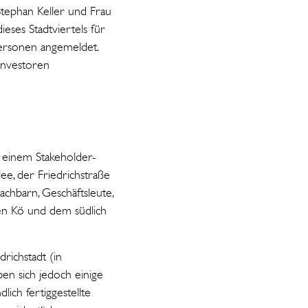
tephan Keller und Frau
ses Stadtviertels für
Personen angemeldet.
Investoren
 einem Stakeholder-
e, der Friedrichstraße
chbarn, Geschäftsleute,
hen Kö und dem südlich
richstadt (in
ben sich jedoch einige
ich fertiggestellte