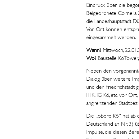
Eindruck über die bego
Beigeordnete Cornelia 
die Landeshauptstadt Dü
Vor Ort können entspre
eingesammelt werden.
Wann?
Mittwoch, 22.01.
Wo?
Baustelle KöTower,
Neben den vorgenannten
Dialog über weitere Imp
und der Friedrichstadt 
IHK, IG Kö, etc. vor Or
angrenzenden Stadtbezi
Die „obere Kö“ hat ab d
Deutschland an Nr. 3) ü
Impulse, die diesen Ber