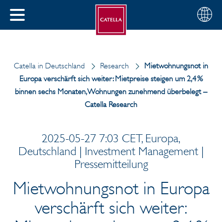
Deutsch
Wählen
SCHLIESSEN
Sie
MENÜ
Ihre
EN
Region
Catella in Deutschland
Research
Mietwohnungsnot in
Europa verschärft sich weiter: Mietpreise steigen um 2,4 %
binnen sechs Monaten, Wohnungen zunehmend überbelegt –
Catella Research
2025-05-27 7:03 CET, Europa,
Deutschland | Investment Management |
Pressemitteilung
Mietwohnungsnot in Europa
verschärft sich weiter: