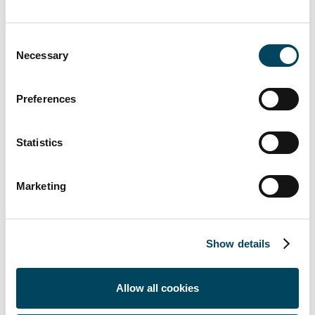
der acht größten Städte in
Deutschland mit durchschnittlich
Consent
3.280 €/m² und Spitzenrenditen von
Necessary
Selection
5,25
%.
Preferences
Die niedrigsten Renditen weist
München mit 4,20 % auf.
Statistics
Sonderthema: Steigende Überbelegung
Marketing
signalisiert wachsende Mietwohnungsnot in
Europa
Show details
Als Sonderthema wird die
Allow all cookies
Überbelegungsquote in den Europäischen