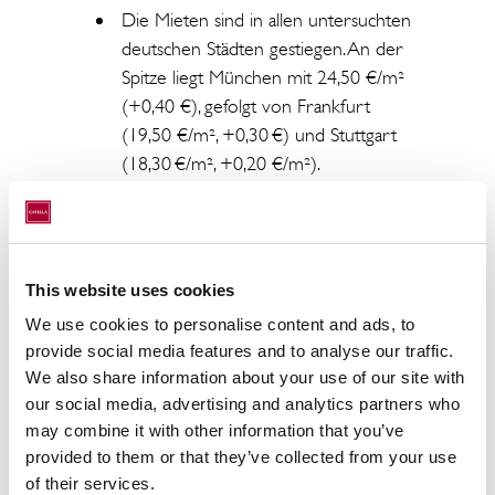
Die Mieten sind in allen untersuchten
deutschen Städten gestiegen. An der
Spitze liegt München mit 24,50 €/m²
(+0,40 €), gefolgt von Frankfurt
(19,50 €/m², +0,30 €) und Stuttgart
(18,30 €/m², +0,20 €/m²).
Auch bei den Kaufpreisen liegt
München mit 9.970 €/m² vorn und
somit noch leicht unterhalb der
This website uses cookies
Zehntausendermarke, die 2022
We use cookies to personalise content and ads, to
überschritten wurde. Dahinter folgen
provide social media features and to analyse our traffic.
Frankfurt mit 6.980
€/m² und
We also share information about your use of our site with
Hamburg mit 6.810
€/m².
our social media, advertising and analytics partners who
may combine it with other information that you’ve
Leipzig bietet im Durchschnitt noch
provided to them or that they’ve collected from your use
die mit Abstand geringsten Kaufpreise
of their services.