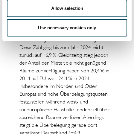
Ländern aufgegriffen, die angibt, wie viele
Personen in Haushalten leben, denen –
Allow selection
gegeben ihrer Zusammensetzung – nicht
genügend Räume zur Verfügung stehen. In
Use necessary cookies only
der EU wohnten im Jahr 2014 18,1 % der
Bevölkerung in zu kleinen Wohnungen.
Diese Zahl ging bis zum Jahr 2024 leicht
zurück auf 16,9 %. Gleichzeitig stieg jedoch
der Anteil der Mieter, die nicht genügend
Räume zur Verfügung haben von 20,4 % in
2014 auf EU-weit 24,4 % in 2024.
Insbesondere im Norden und Osten
Europas sind hohe Überbelegungsquoten
festzustellen, während west- und
südeuropäische Haushalte tendenziell über
ausreichend Räume verfügen. Allerdings
steigt die Überbelegung gerade dort
signifikant: Deutschland (+4,9