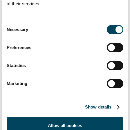
„In dem vorlegenden Stimmungsbild
of their services.
kommen zwar immer wieder taktische
Aspekte zum Ausdruck, allein die Ausweitung
des Investitionsspektrums der
Consent
Necessary
Immobilienvehikel auf Real Estate
Selection
Secondaries und ETFs in den 20 Monaten
scheint mehr als nur eine Vision“, so Dr.
Preferences
Thomas Beyerle, Head of Group Research
zu den Ergebnissen der Umfrage. Ein Angriff
Statistics
auf die Spezialfonds scheint sich hier
gleichwohl nicht unmittelbar abzuleiten,
ergänzt Beyerle. In den kommenden Jahren
Marketing
rechnet Catella Research deshalb mit einem
Anstieg des Marktvolumens in alternative
Immobilienanlageprodukte, wenngleich von
Show details
einem sehr geringen Niveau kommend. Hier
zeigt sich strukturell eine zunehmende
Allow all cookies
Akzeptanz von immobilienbasierten