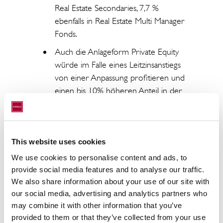
Real Estate Secondaries, 7,7 %
ebenfalls in Real Estate Multi Manager
Fonds.
Auch die Anlageform Private Equity
würde im Falle eines Leitzinsanstiegs
von einer Anpassung profitieren und
einen bis 10% höheren Anteil in der
Allokation von Investoren
einnehmen. Hierbei liegt die
Renditeerwartung jenseits der 10%.
This website uses cookies
Exchange Traded Funds widerfahren
We use cookies to personalise content and ads, to
eine Anpassung von 5% in den Asset
provide social media features and to analyse our traffic.
Allokationen und performen mit
We also share information about your use of our site with
einer durchschnittlichen Rendite von
our social media, advertising and analytics partners who
3%.
may combine it with other information that you’ve
provided to them or that they’ve collected from your use