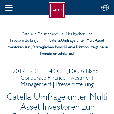
Deutsch
Wählen
SCHLIESSEN
Sie
MENÜ
Ihre
EN
Region
Catella in Deutschland
Neuigkeiten und
Pressemitteilungen
Catella: Umfrage unter Multi Asset
Investoren zur „Strategischen Immobilien-allokation“ zeigt neue
Immobilienvehikel auf
2017-12-09 11:40 CET, Deutschland |
Corporate Finance, Investment
Management | Pressemitteilung
Catella: Umfrage unter Multi
Asset Investoren zur