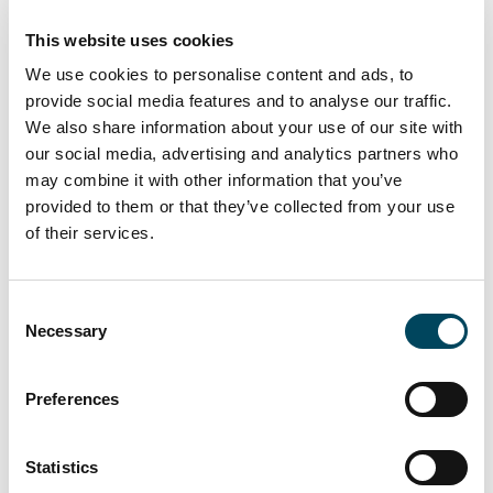
Wennemar Architekten, Ingenieure" aus
This website uses cookies
Düsseldorf ergänzt: „Mit der Planung für die
We use cookies to personalise content and ads, to
City Ost in Mönchengladbach wird ein
provide social media features and to analyse our traffic.
wichtiges Versprechen der
We also share information about your use of our site with
Stadtentwicklungsstrategie mg+ Wachsende
our social media, advertising and analytics partners who
Stadt eingelöst. In Anlehnung an
may combine it with other information that you’ve
provided to them or that they’ve collected from your use
den Gladbach wird ein attraktiver See
of their services.
angelegt und die umgebenden Grünzüge
sinnvoll miteinander vernetzt. Es entsteht
eine Stadtlandschaft mit hoher eigener
Consent
Identität, eine attraktive Verbindung von
Necessary
Selection
landschaftlichem Erlebnis und urbanem Flair
im Herzen von Mönchengladbach."
Preferences
„Die ersten Wohnungen sollen bezogen
werden, bevor der BER eröffnet ist",
Statistics
verspricht Klaus Franken und drückt aufs