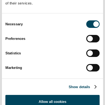
wachsende Großstädte bzw. Regionen, die
of their services.
nicht nur eine solide demografische und
wirtschaftliche Perspekive aufweisen,
Consent
sondern auch ein gutes Risiko-Rendite-Profil.
Necessary
Selection
Und mit der Investition in moderne
Wohnkonzepte, wie der Kombination aus
Business Apartments und Senior Housing,
Preferences
tragen wir dem steigenden Bedarf nach
neuen Wohnformen und Lebenskonzepten
Statistics
Rechnung“, erklärt Matthias Bursi,
Fondsmanager European Residential.
Marketing
Insgesamt investierte CRIM für das
Versorgungswerk innerhalb der
vergangenen drei Jahre rund 500 Mio. Euro
in vier europäische Länder.
Show details
Allow all cookies