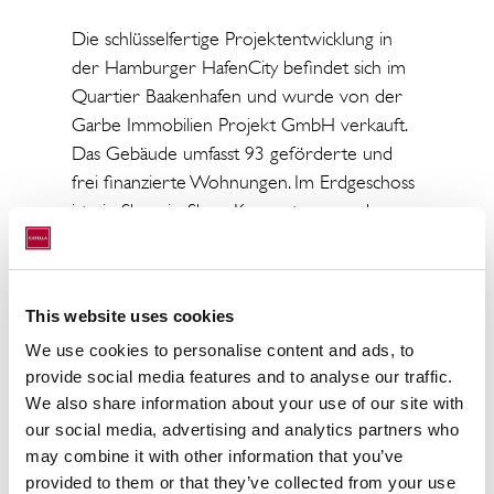
Die schlüsselfertige Projektentwicklung in
der Hamburger HafenCity befindet sich im
Quartier Baakenhafen und wurde von der
Garbe Immobilien Projekt GmbH verkauft.
Das Gebäude umfasst 93 geförderte und
frei finanzierte Wohnungen. Im Erdgeschoss
ist ein Shop-in-Shop-Konzept vorgesehen,
hier sollen zukünftig lokale Manufakturen
ihre hochwertigen, handwerklich gefertigten
Produkte ausstellen und verkaufen dürfen.
This website uses cookies
We use cookies to personalise content and ads, to
provide social media features and to analyse our traffic.
„Mit dem Erwerb der beiden Immobilien in
We also share information about your use of our site with
Dänemark und den Niederlanden bauen wir
our social media, advertising and analytics partners who
die europaweite Allokation des Portfolios aus.
may combine it with other information that you’ve
In Aarhus und Tilburg sezten wir dabei auf
provided to them or that they’ve collected from your use