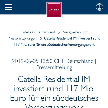
Deutsch
Wählen
SCHLIESSEN
Sie
MENÜ
Ihre
EN
Region
Catella in Deutschland
Neuigkeiten und
Pressemitteilungen
Catella Residential IM investiert rund
117 Mio. Euro für ein süddeutsches Versorgungswerk
2019-06-05 13:50 CET, Deutschland |
Pressemitteilung
Catella Residential IM
investiert rund 117 Mio.
Euro für ein süddeutsches
Versorgungswerk