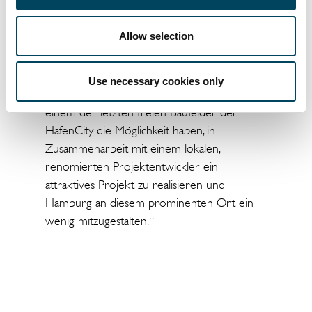
„Darüber hinaus konnten wir das Portfolio
mit der Projektentwicklung in der
Allow selection
Hamburger Hafencity um einen der Top-
Standorte in Deutschland ergänzen“, so
Michael Keune, Managing Director der CRIM,
Use necessary cookies only
weiter. „Wir freuen uns sehr, dass wir auf
einem der letzten freien Baufelder der
HafenCity die Möglichkeit haben, in
Zusammenarbeit mit einem lokalen,
renomierten Projektentwickler ein
attraktives Projekt zu realisieren und
Hamburg an diesem prominenten Ort ein
wenig mitzugestalten.“