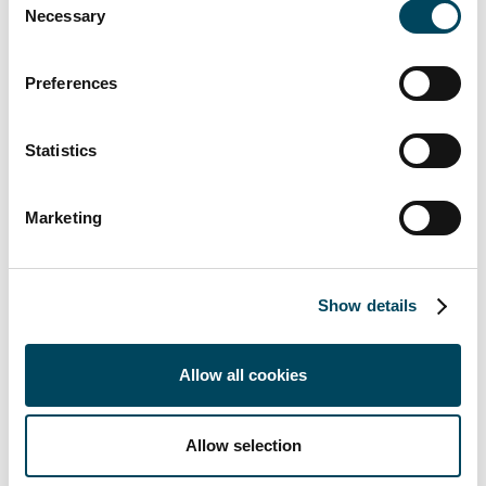
eindeutigem Schwerpunkt in
Necessary
Selection
Wohnimmobilien und ist heute mit einem
verwalteten Vermögen von über
Preferences
1,5 Milliarden Euro (Assets under
Management, AuM) der größte seiner Art.
Der CER ist Teil der Catella Residential-
Statistics
Investmentpalette, der größten
grenzüberschreitenden Fondslinie in diesem
Marketing
Immobiliensektor in Europa mit AuM von
rund 4,4 Milliarden Euro.
ENDE
Show details
Über die Catella Residential Investment
Management GmbH (CRIM)
Allow all cookies
Catella hat 2007 seinen ersten europäischen
Allow selection
Wohnimmobilienfonds mit einem Volumen
von fast 1,5 Mrd. Euro aufgelegt und seither