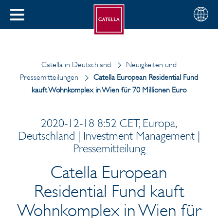
Deutsch
Wählen
SCHLIESSEN
Sie
MENÜ
Ihre
EN
Region
Catella in Deutschland
Neuigkeiten und
Pressemitteilungen
Catella European Residential Fund
kauft Wohnkomplex in Wien für 70 Millionen Euro
2020-12-18 8:52 CET, Europa,
Deutschland | Investment Management |
Pressemitteilung
Catella European
Residential Fund kauft
Wohnkomplex in Wien für