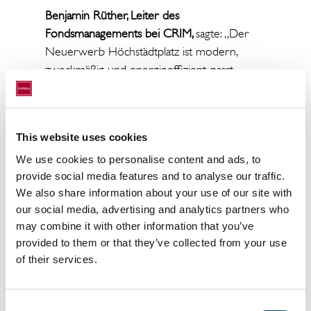
Benjamin Rüther, Leiter des
Fondsmanagements bei CRIM,
sagte: „Der
Neuerwerb Höchstädtplatz ist modern,
zweckmäßig und energieeffizient, passt
langfristig perfekt zum CER und hebt die
Allokation des Fonds in Österreich nahe an
die 10-Prozent-Marke. Er unterstreicht den
This website uses cookies
aktiven Ansatz zur Portfoliooptimierung und
folgt auf den kürzlich erfolgten Verkauf eines
We use cookies to personalise content and ads, to
provide social media features and to analyse our traffic.
100-Millionen-Euro-Portfolios in den
We also share information about your use of our site with
Niederlanden, welches die
our social media, advertising and analytics partners who
Investitionskriterien des Fonds nicht mehr
may combine it with other information that you’ve
erfüllte.“
provided to them or that they’ve collected from your use
Der 2007 aufgelegte CER war der erste
of their services.
paneuropäische offene Publikums-
Immobilien-AIF Deutschlands mit
Consent