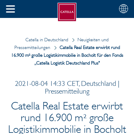
Deutsch
Wählen
SCHLIESSEN
Sie
MENÜ
Ihre
EN
Region
Catella in Deutschland
Neuigkeiten und
Pressemitteilungen
Catella Real Estate erwirbt rund
16.900 m² große Logistikimmobilie in Bocholt für den Fonds
„Catella Logistik Deutschland Plus"
2021-08-04 14:33 CET, Deutschland |
Pressemitteilung
Catella Real Estate erwirbt
rund 16.900 m² große
Logistikimmobilie in Bocholt