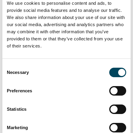
We use cookies to personalise content and ads, to
Der „Catella Logistik Deutschland Plus“
provide social media features and to analyse our traffic.
investiert in nachhaltige Lager- und
We also share information about your use of our site with
Logistikimmobilien in Deutschland und den
our social media, advertising and analytics partners who
angrenzenden Nachbarländern. Im
may combine it with other information that you’ve
Investitionsfokus stehen Objekte in guten bis
provided to them or that they’ve collected from your use
of their services.
sehr guten Lagen etablierter
Logistikregionen mit Nähe zu
Verkehrsknotenpunkten und
Consent
Ballungsgebieten sowie Produktionszentren.
Necessary
Selection
Alle Standorte verfügen dabei aktuell und
zukünftig über solide Fundamentaldaten und
Preferences
Wachstumspotenzial in Kombination mit
einem stabilen Cashflow bei Objekterwerb.
Statistics
Die Investmentstrategie konzentriert sich
sowohl auf Bestandsobjekte als auch auf
Marketing
Neubauimmobilien und Spezial-Logistikhallen