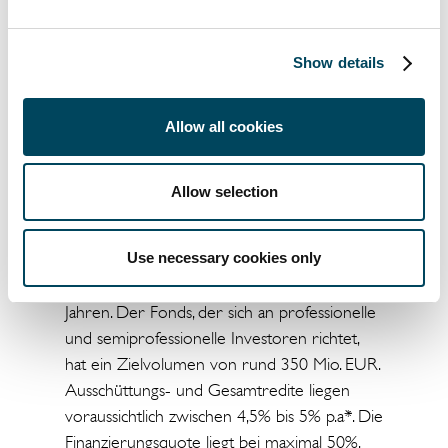
(z.B. Paketverteilzentren, Zustellbasen,
Fulfillment-Center, Cross Dock, Light-
Industrial bzw. Industrieimmobilien,
Show details
Kühllogistik etc.) Eine möglichst hohe
Drittverwendungsfähigkeit und
Allow all cookies
Objektflexibilität sowie multimodale
Objekte/Standorte (z.B. Gleisanschluss)
werden stark bevorzugt.
Allow selection
Der Anlagehorizont des aus voraussichtlich
Use necessary cookies only
18 bis 20 Objekten bestehenden, breit
diversifizierten Portfolios liegt bei 10 bis 12
Jahren. Der Fonds, der sich an professionelle
und semiprofessionelle Investoren richtet,
hat ein Zielvolumen von rund 350 Mio. EUR.
Ausschüttungs- und Gesamtredite liegen
voraussichtlich zwischen 4,5% bis 5% p.a*. Die
Finanzierungsquote liegt bei maximal 50%,