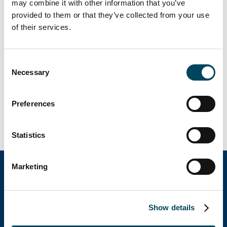
may combine it with other information that you’ve
BGF. Auch das Bestandsgebäude wurde
provided to them or that they’ve collected from your use
saniert. Der Verkäufer wurde von der
of their services.
Colliers International sowie technisch von
KVL Bauconsult und rechtlich von Jebens
Consent
Mensching beraten. Die Käuferseite wurde
Necessary
Selection
rechtlich und steuerlich von Linklaters LLP
und technisch durch Brand Berger begleitet.
(Pressem.
Preferences
09.03.21)
Statistics
Marketing
Catella Group
Show details