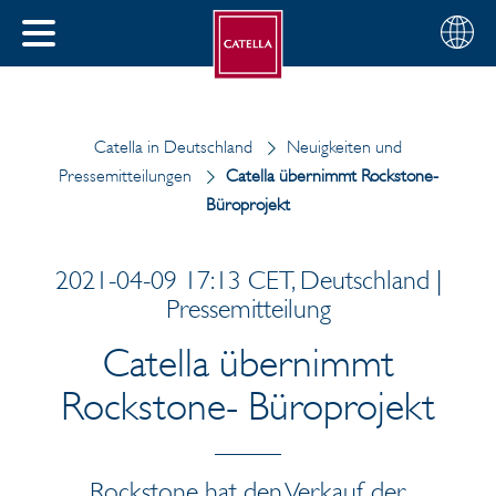
Deutsch
Wählen
SCHLIESSEN
Sie
MENÜ
Ihre
EN
Region
Catella in Deutschland
Neuigkeiten und
Pressemitteilungen
Catella übernimmt Rockstone-
Büroprojekt
2021-04-09 17:13 CET, Deutschland |
Pressemitteilung
Catella übernimmt
Rockstone- Büroprojekt
Rockstone hat den Verkauf der