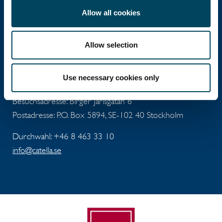
Catella gehört zu den führenden Spezialisten im
Allow all cookies
Bereich Immobilieninvestment und
Fondsmanagement und agiert in 12 Ländern.
Allow selection
Hauptsitz
Use necessary cookies only
Besuchsadresse: Birger Jarlsgatan 6
Postadresse: P.O. Box 5894, SE-102 40 Stockholm
Durchwahl: +46 8 463 33 10
info@catella.se