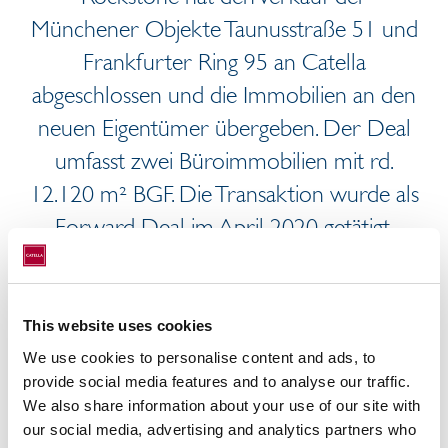
Münchener Objekte Taunusstraße 51 und
Frankfurter Ring 95 an Catella
abgeschlossen und die Immobilien an den
neuen Eigentümer übergeben. Der Deal
umfasst zwei Büroimmobilien mit rd.
12.120 m² BGF. Die Transaktion wurde als
Forward Deal im April 2020 getätigt.
Rockstone hatte das Grundstück bereits im
Jahr 2017 gekauft. Dieses umfasste ein
This website uses cookies
bereits bestehendes Bürogebäude in der
We use cookies to personalise content and ads, to
Taunusstraße 51 und ein unbebautes
provide social media features and to analyse our traffic.
Grundstück am Frankfurter Ring 95. Der
We also share information about your use of our site with
Entwickler errichtete einen
our social media, advertising and analytics partners who
sechsgeschossigen Neubau mit 4.180 m²