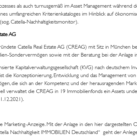
ozesses als auch turnusgemäß im Asset Management während 
eines umfangreichen Kriterienkataloges im Hinblick auf ökonomis
(sog. Catella-Nachhaltigkeitsmonitor).
state AG
ündete Catella Real Estate AG (CREAG) mit Sitz in München besc
ien-Sondervermögen sowie mit der Beratung bei der Anlage in
nsierte Kapitalverwaltungsgesellschaft (KVG) nach deutschem I
 ist die Konzeptionierung, Entwicklung und das Management von
en, die sich an der Kompetenz und der herausragenden Marktp
uell verwaltet die CREAG in 19 Immobilienfonds ein Assets un
31.12.2021).
ine Marketing-Anzeige. Mit der Anlage in den hier dargestellten
ella Nachhaltigkeit IMMOBILIEN Deutschland“ geht der Anleger