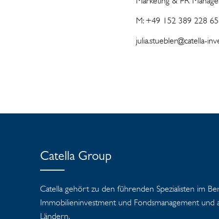
Marketin
M: +49 15
julia.stuebler
Catella Group
Catella gehört zu den führenden Spezialisten im Be
Immobilieninvestment und Fondsmanagement und ag
Ländern.