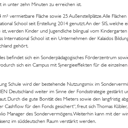
t in unter zehn Minuten zu erreichen ist.
4 m² vermietbare Fläche sowie 25 Außenstellplätze. Alle Fläch
tional School seit Erstellung 2014 genutzt. An der SIS, welche ein
 ist, werden Kinder und Jugendliche bilingual vom Kindergarten
iss International School ist ein Unternehmen der Kalaidos Bildu
chland gehört.
es befindet sich ein Sonderpädagogisches Förderzentrum sowi
 wodurch sich ein Campus mit Synergieeffekten für die einzel
tzung Schule wird der bestehende Nutzungsmix im Sonderverm
IEN Deutschland weiter im Sinne der Fondsstrategie gestärkt u
aut. Durch die gute Bonität des Mieters sowie den langfristig a
iler Cashflow für den Fonds gesichert“, freut sich Thomas Kübler
io Manager des Sondervermögens. Weiterhin kann mit der wirts
Präsenz im süddeutschen Raum verstärkt werden.