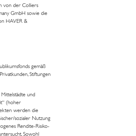
n von der Colliers
ermany GmbH sowie die
 von HAVER &
Publikumsfonds gemäß
Privatkunden, Stiftungen
 Mittelstädte und
it“ (hoher
bjekten werden die
nischer/sozialer Nutzung
ewogenes Rendite-Risiko-
 untersucht. Sowohl