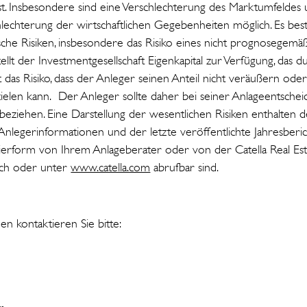
st. Insbesondere sind eine Verschlechterung des Marktumfeldes
lechterung der wirtschaftlichen Gegebenheiten möglich. Es be
sche Risiken, insbesondere das Risiko eines nicht prognosegemä
ellt der Investmentgesellschaft Eigenkapital zur Verfügung, das d
 das Risiko, dass der Anleger seinen Anteil nicht veräußern od
elen kann. Der Anleger sollte daher bei seiner Anlageentscheid
ziehen. Eine Darstellung der wesentlichen Risiken enthalten 
nlegerinformationen und der letzte veröffentlichte Jahresbericht
pierform von Ihrem Anlageberater oder von der Catella Real Esta
ich oder unter
www.catella.com
abrufbar sind.
en kontaktieren Sie bitte:
a Stübler