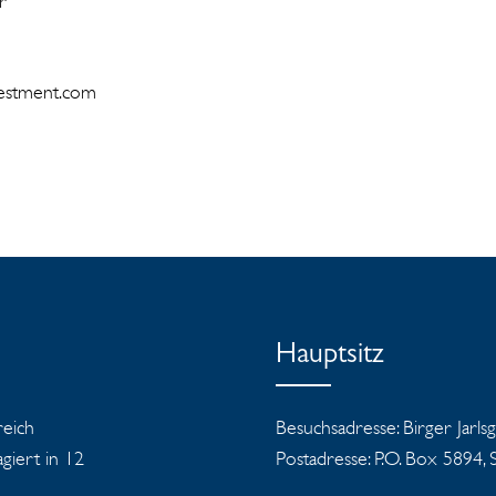
g & PR Manager
2 389 228 65
@catella-investment.com
Hauptsitz
reich
Besuchsadresse: Birger Jarls
iert in 12
Postadresse: P.O. Box 5894,