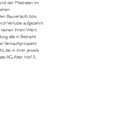
 und der Mietraten im
stehen
ßen Bauverlaufs bzw.
urch Verluste aufgezehrt
er keinen ihrem Wert
ung alle in Betracht
der Verkaufsprospekt
, die in ihrer jeweils
te AG, Alter Hof 5,