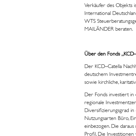
Verkäufer des Objekts i
International Deutsch
WTS Steuerberatungsges
MAILÄNDER beraten.
Über den Fonds „KCD–C
Der KCD–Catella Nachha
deutschem Investmentrec
sowie kirchliche, karita
Der Fonds investiert in
regionale Investmentzen
Diversifizierungsgrad i
Nutzungsarten Büro, Ein
einbezogen. Die daraus 
Profil. Die Investitione