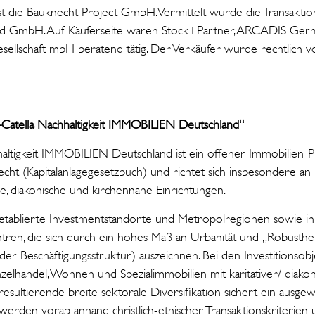
st die Bauknecht Project GmbH. Vermittelt wurde die Transaktio
land GmbH. Auf Käuferseite waren Stock+Partner, ARCADIS G
ellschaft mbH beratend tätig. Der Verkäufer wurde rechtlich
atella Nachhaltigkeit IMMOBILIEN Deutschland“
ltigkeit IMMOBILIEN Deutschland ist ein offener Immobilien-
ht (Kapitalanlagegesetzbuch) und richtet sich insbesondere an 
tive, diakonische und kirchennahe Einrichtungen.
 etablierte Investmentstandorte und Metropolregionen sowie in
tren, die sich durch ein hohes Maß an Urbanität und „Robusthe
n der Beschäftigungsstruktur) auszeichnen. Bei den Investitionso
zelhandel, Wohnen und Spezialimmobilien mit karitativer/ diako
resultierende breite sektorale Diversifikation sichert ein ausg
n werden vorab anhand christlich-ethischer Transaktionskriterien