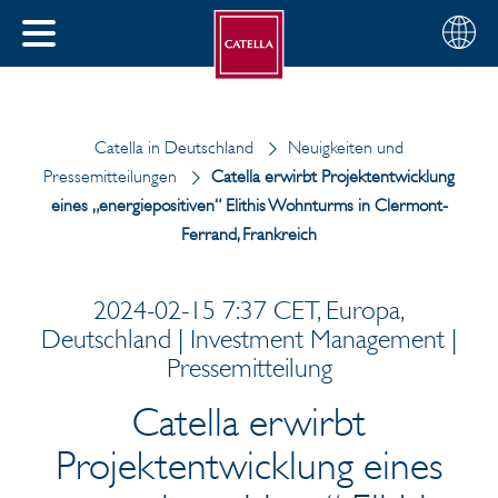
Deutsch
Wählen
SCHLIESSEN
Sie
MENÜ
Ihre
EN
Region
Catella in Deutschland
Neuigkeiten und
Pressemitteilungen
Catella erwirbt Projektentwicklung
eines „energiepositiven“ Elithis Wohnturms in Clermont-
Ferrand, Frankreich
2024-02-15 7:37 CET, Europa,
Deutschland | Investment Management |
Pressemitteilung
Catella erwirbt
Projektentwicklung eines