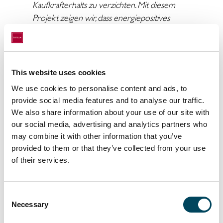
Kaufkrafterhalts zu verzichten. Mit diesem
Projekt zeigen wir, dass energiepositives
Wohnen für alle Haushalte möglich und
bezahlbar ist. Bei einem durchschnittlichen
Energieverbrauch spart ein Haushalt im
Elithis-Hochhaus etwa 2.000 Euro jährlich. Wir
This website uses cookies
danken den Vertretern der Stadt für die
We use cookies to personalise content and ads, to
Unterstützung des Projektes, das eine neue
provide social media features and to analyse our traffic.
Art des Wohnens verkörpert und damit
We also share information about your use of our site with
erschwinglich und komfortabel zugleich ist.”
our social media, advertising and analytics partners who
may combine it with other information that you’ve
Die Wohnanlage befindet sich im Stadtteil St.
provided to them or that they’ve collected from your use
Jean in der französischen Stadt Clermont-
of their services.
Ferrand, etwa zwei Kilometer vom
Stadtzentrum entfernt. Der Bahnhof ist in
fünf Minuten zu Fuß erreichbar und bietet
Consent
Necessary
eine Verbindung nach Lyon, der drittgrößten
Selection
Stadt Frankreichs mit nationalen Zug- und