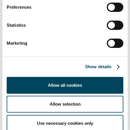
internationalen Flugverbindungen. Clermont-
Preferences
Ferrand hat rund 147.000 Einwohner und
beheimatet mit der Universität Clermont
Statistics
Auvergne eine der renommiertesten
Hochschulen Frankreichs. Entsprechend ist
der Studentenanteil an der Bevölkerung mit
Marketing
25 Prozent ausgesprochen hoch und der
Altersdurchschnitt sehr niedrig: 45 Prozent
der Einwohner sind unter 30 Jahre alt.
Show details
Der Käufer wurde von BeReal Investment
Management unterstützt. BeReal wird auch
Allow all cookies
für das Asset Management des Wohnturms
verantwortlich sein.
Allow selection
Das Projekt wird zudem in Zusammenarbeit
mit dem Lyoner Immobilienentwickler Wyho
Use necessary cookies only
realisiert.