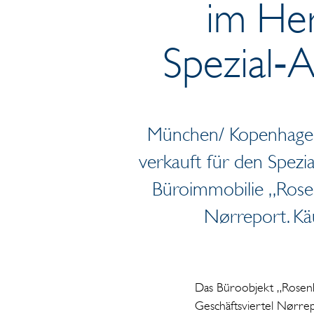
im He
Spezial‐A
München/ Kopenhagen,
verkauft für den Spezi
Büroimmobilie „Rose
Nørreport. Käu
Das Büroobjekt „Rosen
Geschäftsviertel Nørre