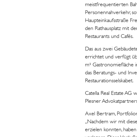
meistfrequentierten Ba
Personennahverkehr, sow
Haupteinkaufsstraße Fr
den Rathausplatz mit de
Restaurants und Cafés.
Das aus zwei Gebäudete
errichtet und verfügt 
m² Gastronomiefläche im
das Beratungs- und Inv
Restaurationsselskabet.
Catella Real Estate AG 
Plesner Advokatpartners
Axel Bertram, Portfoli
„Nachdem wir mit diese
erzielen konnten, haben