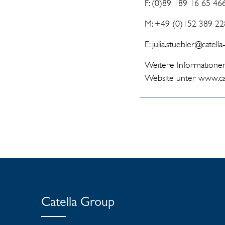
F: (0)89 189 16 65 46
M: +49 (0)152 389 22
E: julia.stuebler@catel
Weitere Informationen
Website unter www.ca
Catella Group