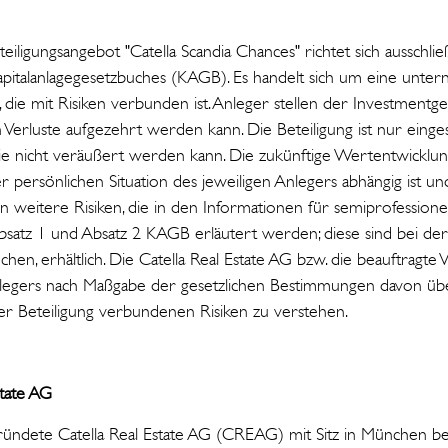
eiligungsangebot "Catella Scandia Chances" richtet sich ausschließl
pitalanlagegesetzbuches (KAGB). Es handelt sich um eine unter
, die mit Risiken verbunden ist. Anleger stellen der Investmentges
 Verluste aufgezehrt werden kann. Die Beteiligung ist nur einge
s sie nicht veräußert werden kann. Die zukünftige Wertentwicklun
 persönlichen Situation des jeweiligen Anlegers abhängig ist un
n weitere Risiken, die in den Informationen für semiprofessione
atz 1 und Absatz 2 KAGB erläutert werden; diese sind bei der C
en, erhältlich. Die Catella Real Estate AG bzw. die beauftragte V
legers nach Maßgabe der gesetzlichen Bestimmungen davon über
eser Beteiligung verbundenen Risiken zu verstehen.
state AG
ündete Catella Real Estate AG (CREAG) mit Sitz in München besc