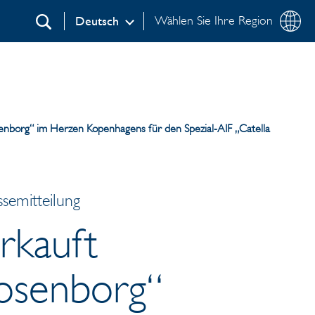
Wählen Sie Ihre Region
Deutsch
Suchen
senborg“ im Herzen Kopenhagens für den Spezial‐AIF „Catella
semitteilung
rkauft
Rosenborg“