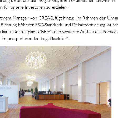
erung bietet uns die Möglichkeit, einen ordentlichen Gewinn in 
 für unsere Investoren zu erzielen.“
vestment Manager von CREAG, fügt hinzu: „Im Rahmen der Umst
 in Richtung höherer ESG-Standards und Dekarbonisierung wurd
erkauft. Derzeit plant CREAG den weiteren Ausbau des Portfoli
 im prosperierenden Logistiksektor".