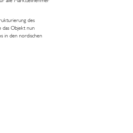
für alle Marktteilnehmer
rukturierung des
e das Objekt nun
os in den nordischen