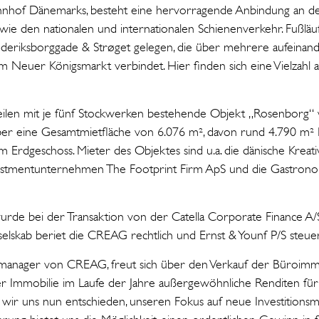
hnhof Dänemarks, besteht eine hervorragende Anbindung an de
ie den nationalen und internationalen Schienenverkehr. Fußläuf
ederiksborggade & Strøget gelegen, die über mehrere aufeinan
m Neuer Königsmarkt verbindet. Hier finden sich eine Vielzahl 
ilen mit je fünf Stockwerken bestehende Objekt „Rosenborg“
über eine Gesamtmietfläche von 6.076 m², davon rund 4.790 m²
 Erdgeschoss. Mieter des Objektes sind u.a. die dänische Kreat
estmentunternehmen The Footprint Firm ApS und die Gastrono
wurde bei der Transaktion von der Catella Corporate Finance A/S 
elskab beriet die CREAG rechtlich und Ernst & Younf P/S steuer
omanager von CREAG, freut sich über den Verkauf der Büroimm
r Immobilie im Laufe der Jahre außergewöhnliche Renditen für
 wir uns nun entschieden, unseren Fokus auf neue Investitionsm