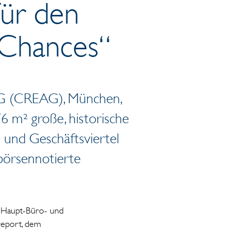
ür den
a Chances“
 AG (CREAG), München,
6 m² große, historische
und Geschäftsviertel
 börsennotierte
 Haupt-Büro- und
report, dem