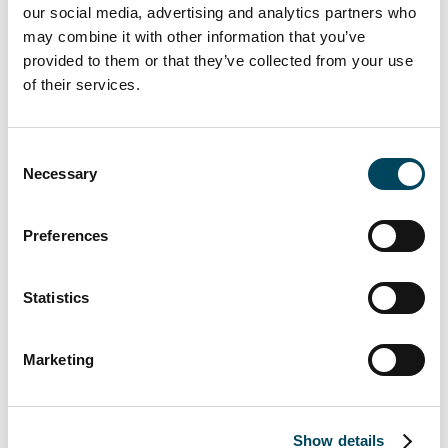
our social media, advertising and analytics partners who
may combine it with other information that you’ve
provided to them or that they’ve collected from your use
Über den Fonds „Catella Logistik
of their services.
Deutschland Plus“
Der „Catella Logistik Deutschland Plus“ hat
Consent
Necessary
ein Zielvolumen von rund 500 Mio. EUR
Selection
und investiert in nachhaltige Lager- und
Logistikimmobilien in Deutschland und den
Preferences
angrenzenden Nachbarländern. Im
Investitionsfokus stehen Objekte in guten bis
Statistics
sehr guten Lagen etablierter
Logistikregionen mit Nähe zu
Verkehrsknotenpunkten und
Marketing
Ballungsgebieten sowie Produktionszentren.
Die Investmentstrategie konzentriert sich
sowohl auf Bestandsobjekte als auch auf
Show details