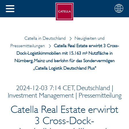
Deutsch
Wählen
SCHLIESSEN
Sie
MENÜ
Ihre
EN
Region
Catella in Deutschland
Neuigkeiten und
Pressemitteilungen
Catella Real Estate erwirbt 3 Cross-
Dock-Logistikimmobilien mit 15.163 m² Nutzfläche in
Nürnberg, Mainz und Iserlohn für das Sondervermögen
„Catella Logistik Deutschland Plus"
2024-12-03 7:14 CET, Deutschland |
Investment Management | Pressemitteilung
Catella Real Estate erwirbt
3 Cross-Dock-