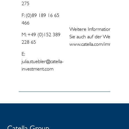
275
F: (0)89 189 16 65
466
Weitere Informationen finde
M: +49 (0)152 389
Sie auch auf der Website unt
228 65
www.catella.com/immobilienf
E:
julia.stuebler@catella-
investment.com