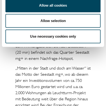
Bildung ist umso wichtiger geworden, seit
Allow all cookies
Covid-19 die Schwächen der weltweiten
Vernetzung und insbesondere des Verlustes
Allow selection
der menschlichen, räumlichen Maßstäblichkeit
im täglichen Leben offengelegt hat. Mit der
Lage mitten in der Stadt, der guten
Use necessary cookies only
Erreichbarkeit aus der ganzen Region und
dem Wirkungsbereich bis nach Düsseldorf
(20 min) befindet sich das Quartier Seestadt
mg+ in einem Nachfrage-Hotspot.
„Mitten in der Stadt und doch am Wasser“ ist
das Motto der Seestadt mg+, wo ab diesem
Jahr ein Investitionsvolumen von ca. 750
Millionen Euro gestartet wird und u.a. ca.
2.000 Wohnungen als Leuchtturm-Projekt
mit Bedeutung weit über die Region hinaus
errichtet wird. Bei der Erreichung der