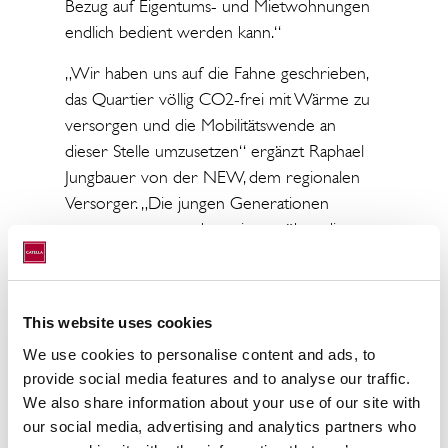
Bezug auf Eigentums- und Mietwohnungen
endlich bedient werden kann.“
„Wir haben uns auf die Fahne geschrieben,
das Quartier völlig CO2-frei mit Wärme zu
versorgen und die Mobilitätswende an
dieser Stelle umzusetzen“ ergänzt Raphael
Jungbauer von der NEW, dem regionalen
Versorger. „Die jungen Generationen
erwartet von uns, dass wir uns über diese
Themen nicht nur Gedanken machen,
sondern auch konkrete innovative Konzepte
umsetzen. So wie in der Seestadt mg+.“
This website uses cookies
Prof. Dr. Thomas Beyerle erläutert die
We use cookies to personalise content and ads, to
besonderen Chancen von urbanen
provide social media features and to analyse our traffic.
Quartieren für Stadt und Anleger. Ein
We also share information about your use of our site with
Indikator des Strukturwandels in den Städten
our social media, advertising and analytics partners who