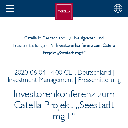
Deutsch
Wählen
SCHLIESSEN
Sie
MENÜ
Ihre
EN
Region
Catella in Deutschland
Neuigkeiten und
Pressemitteilungen
Investorenkonferenz zum Catella
Projekt „Seestadt mg+“
2020-06-04 14:00 CET, Deutschland |
Investment Management | Pressemitteilung
Investorenkonferenz zum
Catella Projekt „Seestadt
mg+“