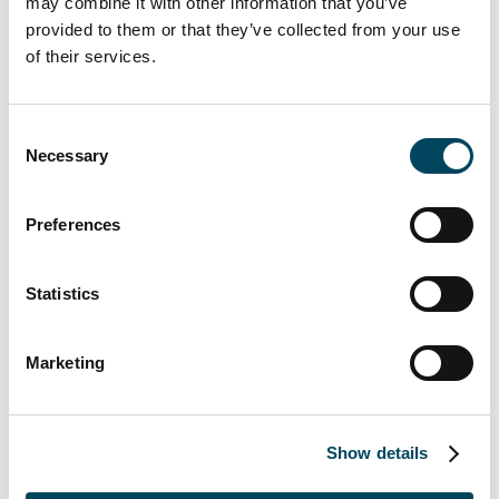
ist die wachsende Komplexität sozialer und
may combine it with other information that you’ve
provided to them or that they’ve collected from your use
ökonomischer Systeme. Die Verbreitung
of their services.
moderner Informationstechnik und schneller
Kommunikationspfade führt zu einem
erhöhten Bedarf an Steuerung, Regelung
Consent
und auch Kapitalisierung im Wege
Necessary
Selection
verstärkter Arbeitsteilung. Dies kann in
neuen Quartieren am besten garantiert
Preferences
werden.
Mit der Quartiersentwicklung Seestadt mg+
Statistics
wird der Strukturwandel aktiv gestaltet und
weiter forciert. Im Herzen von
Marketing
Mönchengladbach entsteht ein neues
urbanes Quartier mit Wohnungen, Büro,
Hotel- und Nahversorgung.
Quartiersentwicklung mit der räumlichen
Show details
Nähe von Arbeit, Wohnen, Freizeit und