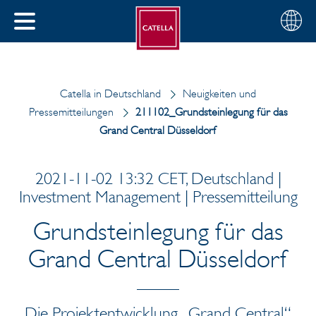
Deutsch
Wählen
SCHLIESSEN
Sie
MENÜ
Ihre
EN
Region
Catella in Deutschland
Neuigkeiten und
Pressemitteilungen
211102_Grundsteinlegung für das
Grand Central Düsseldorf
2021-11-02 13:32 CET, Deutschland |
Investment Management | Pressemitteilung
Grundsteinlegung für das
Grand Central Düsseldorf
Die Projektentwicklung „Grand Central“