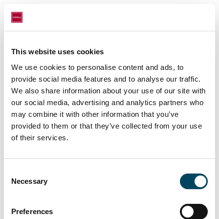
dürfen“.
Richard Henning von den Architekten
HGMB hebt hervor, dass „barrierefreie
This website uses cookies
Wohnungen mitten in der Stadt dringend
benötigt werden und sich die viele Arbeit
We use cookies to personalise content and ads, to
der letzten Jahre nunmehr in der baulichen
provide social media features and to analyse our traffic.
We also share information about your use of our site with
Realisierung manifestiert“.
our social media, advertising and analytics partners who
Catella Project Management betrieb
may combine it with other information that you’ve
ursprünglich die Gesamtentwicklung des
provided to them or that they’ve collected from your use
Grand Central. Das Grundstück an der
of their services.
Moskauer Straße am Düsseldorfer
Hauptbahnhof wurde Anfang 2015
Consent
erworben, arrondiert und entwickelt. Dazu
Necessary
Selection
wurde ein neuer Bebauungsplan aufgestellt,
Baugenehmigungen eingeholt, Abriss,
Preferences
Altlastenentsorgung, Verbau und