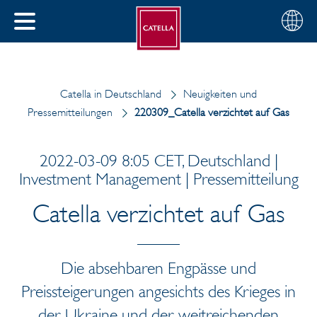
Deutsch
Wählen
SCHLIESSEN
Sie
MENÜ
Ihre
EN
Region
Catella in Deutschland
Neuigkeiten und
Pressemitteilungen
220309_Catella verzichtet auf Gas
2022-03-09 8:05 CET, Deutschland |
Investment Management | Pressemitteilung
Catella verzichtet auf Gas
Die absehbaren Engpässe und
Preissteigerungen angesichts des Krieges in
der Ukraine und der weitreichenden