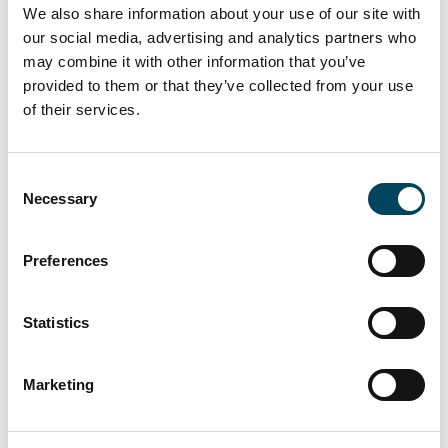
Artenschutz leistet und den Bürger*innen
We also share information about your use of our site with
mit seinen naturnahen Uferzonen und
our social media, advertising and analytics partners who
Promenaden einen Anziehungspunkt mit
may combine it with other information that you’ve
einmaliger Aufenthaltsqualität in
provided to them or that they’ve collected from your use
of their services.
Innenstadtnähe bietet.
Die Seestadt ist Teil des “Reallabors der
Energiewende” des
Consent
Necessary
Selection
Bundeswirtschaftsministeriums und wurde
durch das Wirtschaftsministerium des Landes
NRW sowie der EnergieAgentur.NRW als
Preferences
größte Klimaschutzsiedlung des Landes
zertifiziert. Die Auszeichnung erfolgte für das
Statistics
ganzheitlich überzeugende Energiekonzept,
basierend auf dem Dreiklang
Marketing
Energieerzeugung, -versorgung und -
verbrauch und der attraktiven
städtebaulichen Ausgestaltung. Die Nutzung