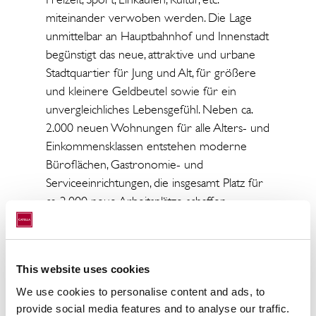
miteinander verwoben werden. Die Lage
unmittelbar an Hauptbahnhof und Innenstadt
begünstigt das neue, attraktive und urbane
Stadtquartier für Jung und Alt, für größere
und kleinere Geldbeutel sowie für ein
unvergleichliches Lebensgefühl. Neben ca.
2.000 neuen Wohnungen für alle Alters- und
Einkommensklassen entstehen moderne
Büroflächen, Gastronomie- und
Serviceeinrichtungen, die insgesamt Platz für
ca. 2.000 neue Arbeitsplätze schaffen
werden.
Kernstück des Projekts ist ein neu angelegter
ca. 20.000 m² großer See, der zur
This website uses cookies
Verbesserung des Mikroklimas beiträgt, als
We use cookies to personalise content and ads, to
Retentionsbecken dient, einen Beitrag zum
provide social media features and to analyse our traffic.