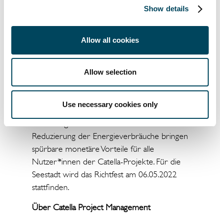
erneuerbarer Energiequellen, Wärmenetzen
Show details
mit geringeren Durchlauftemperaturen und
natürlich moderne Gebäudekonzepte
Allow all cookies
führen zusammen zu einer auf optimierten
Klimaschutz ausgerichteten
Quartiersentwicklung. Der Einsatz
Allow selection
innovativer Technologien bietet aber nicht
nur Vorteile für die Umwelt, sondern auch
Use necessary cookies only
für die Bewohner*innen: Die langfristige
Deckelung der Heizkosten sowie die
Reduzierung der Energieverbräuche bringen
spürbare monetäre Vorteile für alle
Nutzer*innen der Catella-Projekte. Für die
Seestadt wird das Richtfest am 06.05.2022
stattfinden.
Über Catella Project Management