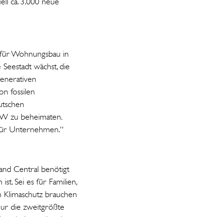
ell ca. 3.000 neue
l für Wohnungsbau in
 Seestadt wächst, die
generativen
n fossilen
utschen
NRW zu beheimaten.
 für Unternehmen.“
nd Central benötigt
t. Sei es für Familien,
n Klimaschutz brauchen
nur die zweitgrößte