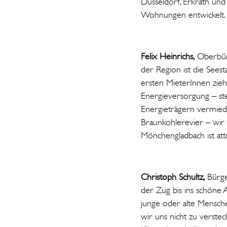
Düsseldorf, Erkrath und
Wohnungen entwickelt.
Felix Heinrichs,
Oberbürg
der Region ist die Sees
ersten MieterInnen zie
Energieversorgung – ste
Energieträgern vermiede
Braunkohlerevier – wir
Mönchengladbach ist at
Christoph Schultz,
Bürge
der Zug bis ins schöne A
junge oder alte Mensche
wir uns nicht zu verste