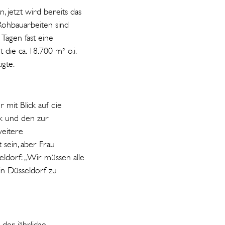
, jetzt wird bereits das
 Rohbauarbeiten sind
Tagen fast eine
die ca. 18.700 m² o.i.
gte.
r mit Blick auf die
ck und den zur
weitere
 sein, aber Frau
eldorf: „Wir müssen alle
in Düsseldorf zu
der jährliche