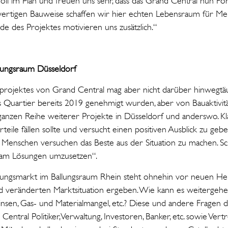
voll im Plan und freuen uns sehr, dass das Grand Central nun F
hwertigen Bauweise schaffen wir hier echten Lebensraum für M
 des Projektes motivieren uns zusätzlich.“
ungsraum Düsseldorf
eilprojektes von Grand Central mag aber nicht darüber hinwegtä
Quartier bereits 2019 genehmigt wurden, aber von Bauaktivitä
r ganzen Reihe weiterer Projekte in Düsseldorf und anderswo. Kl
eile fällen sollte und versucht einen positiven Ausblick zu gebe
Menschen versuchen das Beste aus der Situation zu machen. S
am Lösungen umzusetzen“.
ngsmarkt im Ballungsraum Rhein steht ohnehin vor neuen Her
nd veränderten Marktsituation ergeben. Wie kann es weitergehe
 Zinsen, Gas- und Materialmangel, etc.? Diese und andere Fragen 
Central Politiker, Verwaltung, Investoren, Banker, etc. sowie Vert