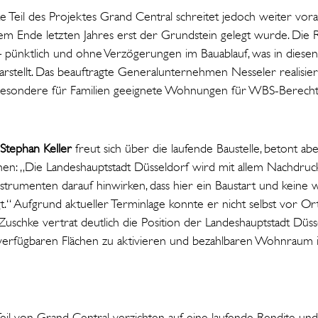
 Teil des Projektes Grand Central schreitet jedoch weiter voran
hdem Ende letzten Jahres erst der Grundstein gelegt wurde. Die
 pünktlich und ohne Verzögerungen im Bauablauf, was in diesen 
stellt. Das beauftragte Generalunternehmen Nesseler realisiert 
besondere für Familien geeignete Wohnungen für WBS-Berechti
Stephan Keller
freut sich über die laufende Baustelle, betont abe
hen: „Die Landeshauptstadt Düsseldorf wird mit allem Nachdru
trumenten darauf hinwirken, dass hier ein Baustart und keine 
.“ Aufgrund aktueller Terminlage konnte er nicht selbst vor Ort
uschke vertrat deutlich die Position der Landeshauptstadt Düss
e verfügbaren Flächen zu aktivieren und bezahlbaren Wohnraum 
eil von Grand Central verzichten auf eine laufende Rendite und 