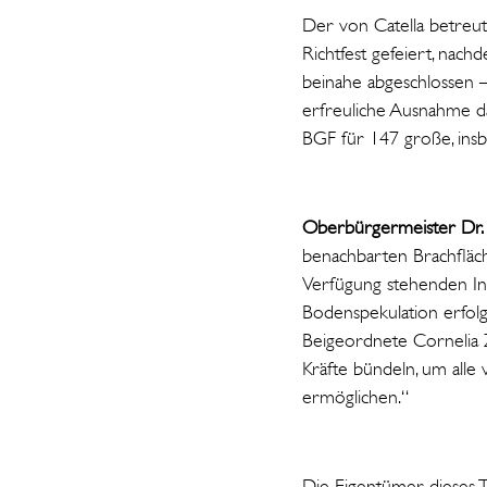
Der von Catella betreute
Richtfest gefeiert, nac
beinahe abgeschlossen –
erfreuliche Ausnahme dar
BGF für 147 große, ins
Oberbürgermeister Dr. 
benachbarten Brachfläc
Verfügung stehenden Ins
Bodenspekulation erfolgt
Beigeordnete Cornelia Z
Kräfte bündeln, um all
ermöglichen.“
Die Eigentümer dieses T