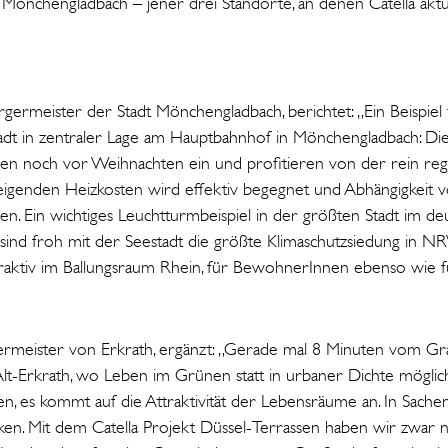
 Mönchengladbach – jener drei Standorte, an denen Catella aktu
ermeister der Stadt Mönchengladbach, berichtet: „Ein Beispie
tadt in zentraler Lage am Hauptbahnhof in Mönchengladbach: Die
hen noch vor Weihnachten ein und profitieren von der rein re
igenden Heizkosten wird effektiv begegnet und Abhängigkeit vo
n. Ein wichtiges Leuchtturmbeispiel in der größten Stadt im de
 sind froh mit der Seestadt die größte Klimaschutzsiedung in 
traktiv im Ballungsraum Rhein, für BewohnerInnen ebenso wie
rmeister von Erkrath, ergänzt: „Gerade mal 8 Minuten vom Gra
lt-Erkrath, wo Leben im Grünen statt in urbaner Dichte möglich is
n, es kommt auf die Attraktivität der Lebensräume an. In Sache
cken. Mit dem Catella Projekt Düssel-Terrassen haben wir zwar 