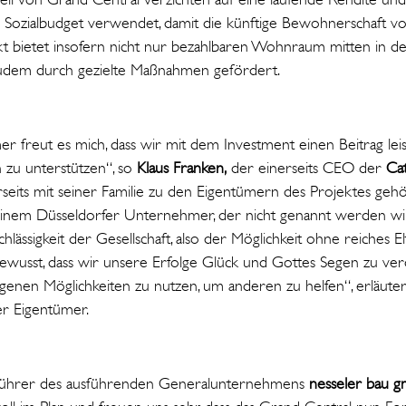
 Sozialbudget verwendet, damit die künftige Bewohnerschaft vo
kt bietet insofern nicht nur bezahlbaren Wohnraum mitten in der
dem durch gezielte Maßnahmen gefördert.
er freut es mich, dass wir mit dem Investment einen Beitrag lei
 zu unterstützen“, so
Klaus Franken,
der einerseits CEO der
Ca
seits mit seiner Familie zu den Eigentümern des Projektes geh
inem Düsseldorfer Unternehmer, der nicht genannt werden will
lässigkeit der Gesellschaft, also der Möglichkeit ohne reiches E
 bewusst, dass wir unsere Erfolge Glück und Gottes Segen zu ve
eigenen Möglichkeiten zu nutzen, um anderen zu helfen“, erläute
er Eigentümer.
sführer des ausführenden Generalunternehmens
nesseler bau 