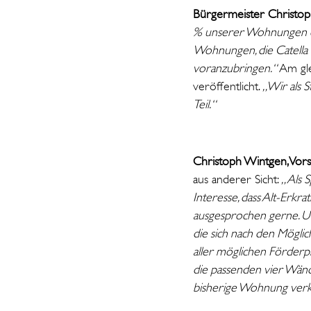
Bürgermeister Christop
% unserer Wohnungen e
Wohnungen, die Catella hi
voranzubringen.“
Am gle
veröffentlicht.
„Wir als S
Teil.“
Christoph Wintgen, Vors
aus anderer Sicht:
„Als 
Interesse, dass Alt-Erkra
ausgesprochen gerne. Un
die sich nach den Möglic
aller möglichen Förder
die passenden vier Wände
bisherige Wohnung verka