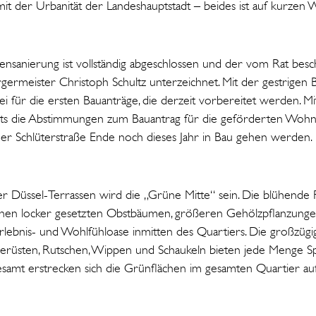
it der Urbanität der Landeshauptstadt – beides ist auf kurzen 
tensanierung ist vollständig abgeschlossen und der vom Rat be
germeister Christoph Schultz unterzeichnet. Mit der gestrige
rei für die ersten Bauanträge, die derzeit vorbereitet werden. 
eits die Abstimmungen zum Bauantrag für die geförderten Wohnu
der Schlüterstraße Ende noch dieses Jahr in Bau gehen werden.
er Düssel-Terrassen wird die „Grüne Mitte“ sein. Die blühende
seinen locker gesetzten Obstbäumen, größeren Gehölzpflanzunge
rlebnis- und Wohlfühloase inmitten des Quartiers. Die großzügig
rgerüsten, Rutschen, Wippen und Schaukeln bieten jede Menge Sp
samt erstrecken sich die Grünflächen im gesamten Quartier au