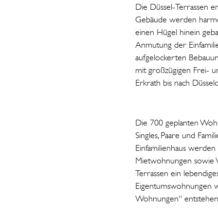
Die Düssel-Terrassen ent
Gebäude werden harmonis
einen Hügel hinein geb
Anmutung der Einfamili
aufgelockerten Bebauun
mit großzügigen Frei- u
Erkrath bis nach Düssel
Die 700 geplanten Wohnun
Singles, Paare und Fam
Einfamilienhaus werden
Mietwohnungen sowie W
Terrassen ein lebendige
Eigentumswohnungen we
Wohnungen“ entstehen –