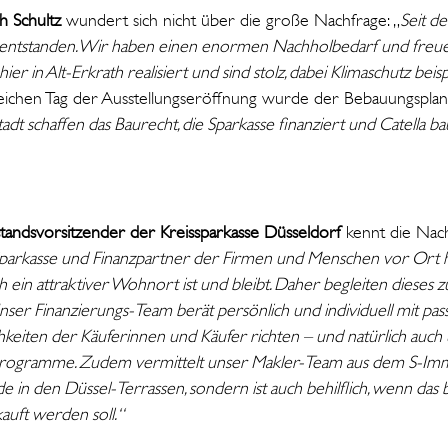
h Schultz
wundert sich nicht über die große Nachfrage: „
Seit d
ntstanden. Wir haben einen enormen Nachholbedarf und freuen
er in Alt-Erkrath realisiert und sind stolz, dabei Klimaschutz bei
ichen Tag der Ausstellungseröffnung wurde der Bebauungsplan
tadt schaffen das Baurecht, die Sparkasse finanziert und Catella bau
tandsvorsitzender der Kreissparkasse Düsseldorf
kennt die Nac
Sparkasse und Finanzpartner der Firmen und Menschen vor Ort 
th ein attraktiver Wohnort ist und bleibt. Daher begleiten dieses 
ser Finanzierungs-Team berät persönlich und individuell mit p
hkeiten der Käuferinnen und Käufer richten – und natürlich auch
programme. Zudem vermittelt unser Makler-Team aus dem S-Imm
 in den Düssel-Terrassen, sondern ist auch behilflich, wenn das 
uft werden soll.“