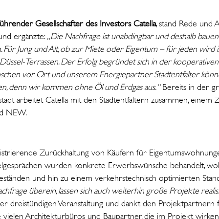
führender Gesellschafter des Investors Catella
, stand Rede und 
und ergänzte:
„Die Nachfrage ist unabdingbar und deshalb bauen
Für Jung und Alt, ob zur Miete oder Eigentum – für jeden wird is
üssel-Terrassen. Der Erfolg begründet sich in der kooperative
nschen vor Ort und unserem Energiepartner Stadtentfalter kön
ten, denn wir kommen ohne Öl und Erdgas aus.“
Bereits in der g
stadt arbeitet Catella mit den Stadtentfaltern zusammen, eine
und NEW.
istrierende Zurückhaltung von Käufern für Eigentumswohnungen 
nzelgesprächen wurden konkrete Erwerbswünsche behandelt, wobe
eständen und hin zu einem verkehrstechnisch optimierten Stando
hfrage überein, lassen sich auch weiterhin große Projekte realis
r dreistündigen Veranstaltung und dankt den Projektpartnern 
ie vielen Architekturbüros und Baupartner, die im Projekt wirke