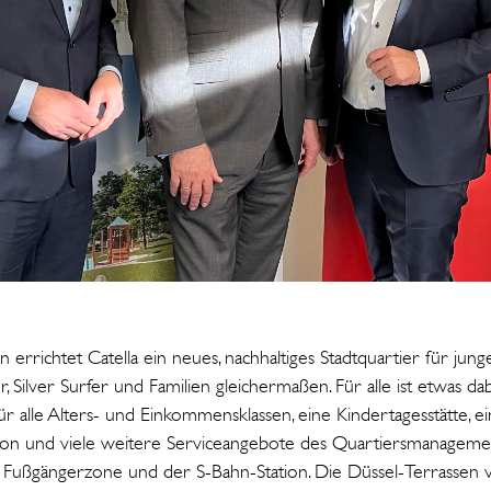
 errichtet Catella ein neues, nachhaltiges Stadtquartier für jun
er, Silver Surfer und Familien gleichermaßen. Für alle ist etwas d
lle Alters- und Einkommensklassen, eine Kindertagesstätte, eine
ation und viele weitere Serviceangebote des Quartiersmanagement
Fußgängerzone und der S-Bahn-Station. Die Düssel-Terrassen ve