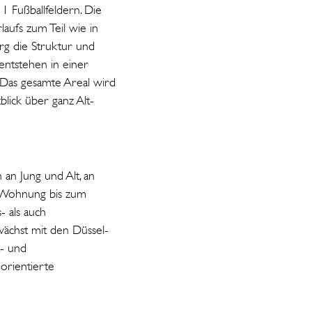
11 Fußballfeldern. Die
aufs zum Teil wie in
rg die Struktur und
ntstehen in einer
Das gesamte Areal wird
blick über ganz Alt-
 an Jung und Alt, an
r-Wohnung bis zum
 als auch
chst mit den Düssel-
t- und
orientierte