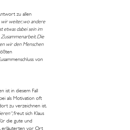
Antwort zu allen
 wir weiter, wo andere
t etwas dabei sein im
n Zusammenarbeit. Die
nen wir den Menschen
rößten
m Zusammenschluss von
ist in diesem Fall
i als Motivation oft
rt zu verzeichnen ist.
ieren“,
freut sich Klaus
für die gute und
n, erläuterten vor Ort