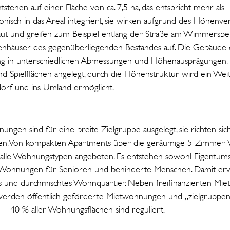
stehen auf einer Fläche von ca. 7,5 ha, das entspricht mehr als 
ch in das Areal integriert, sie wirken aufgrund des Höhenverl
aut und greifen zum Beispiel entlang der Straße am Wimmersbe
enhäuser des gegenüberliegenden Bestandes auf. Die Gebäude e
g in unterschiedlichen Abmessungen und Höhenausprägungen. 
nd Spielflächen angelegt, durch die Höhenstruktur wird ein Weit
dorf und ins Umland ermöglicht.
gen sind für eine breite Zielgruppe ausgelegt, sie richten sich
ilien. Von kompakten Apartments über die geräumige 5-Zimme
 alle Wohnungstypen angeboten. Es entstehen sowohl Eigentums-
ohnungen für Senioren und behinderte Menschen. Damit erwä
s und durchmischtes Wohnquartier. Neben freifinanzierten Mie
rden öffentlich geförderte Mietwohnungen und „zielgruppen
 40 % aller Wohnungsflächen sind reguliert.