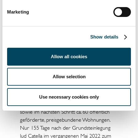
innovativer Technologien bietet aber nicht
nur Vorteile für die Umwelt, sondern auch
Marketing
für die Bewohner*innen: Die langfristige
Reduzierung der Heizkosten sowie der
Energieverbräuche bringen spürbare
Show details
monetäre Vorteile für alle Nutzer*innen der
Catella-Projekte.
Allow all cookies
Über das Südviertel in der Seestadt
Allow selection
Das Südviertel ist der erste Bauabschnitt der
Seestadt und umfasst zunächst 12
Use necessary cookies only
Mehrfamilienhäuer mit 248 Mietwohnungen
sowie im nächsten Schritt ca. 60 öffentlich
geförderte, preisgebundene Wohnungen.
Nur 155 Tage nach der Grundsteinlegung
lud Catella im vergangenen Mai 2022 zum