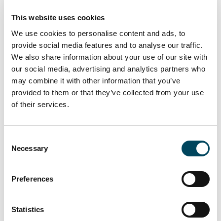
Energiewende” des Bundesministeriums für
This website uses cookies
Wirtschaft und Klimaschutz und wurde
durch das Wirtschaftsministerium des Landes
We use cookies to personalise content and ads, to
NRW sowie der EnergieAgentur.NRW als
provide social media features and to analyse our traffic.
größte Klimaschutzsiedlung des Landes
We also share information about your use of our site with
our social media, advertising and analytics partners who
zertifiziert. Die Auszeichnung erfolgte für das
may combine it with other information that you’ve
ganzheitlich überzeugende Energiekonzept,
provided to them or that they’ve collected from your use
basierend auf dem Dreiklang
of their services.
Energieerzeugung, -versorgung und -
verbrauch und der attraktiven
städtebaulichen Ausgestaltung. Die Nutzung
Consent
erneuerbarer Energiequellen, Wärmenetzen
Necessary
Selection
mit geringeren Durchlauftemperaturen und
natürlich moderne Gebäudekonzepte
Preferences
führen zusammen zu einer auf optimierten
Klimaschutz ausgerichteten
Statistics
Quartiersentwicklung. Der Einsatz