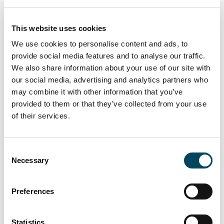
anser att det råder en åtstramning på
lånefinansieringsmarknaden.
This website uses cookies
”Den stora förändringen i vår senaste
We use cookies to personalise content and ads, to
undersökning är att kreditmarginalerna har
provide social media features and to analyse our traffic.
stabiliserats, efter att en stor andel
We also share information about your use of our site with
respondenter pekat på stigande
our social media, advertising and analytics partners who
may combine it with other information that you’ve
kreditmarginaler i juni-undersökningen.
provided to them or that they’ve collected from your use
Stabiliseringen har nästan på egen hand
of their services.
förbättrat vårt huvudindex, och i stort går vi
mot en alltmer stabiliserad marknad för
lånefinansiering”, avslutar Martin Malhotra.
Consent
Necessary
Selection
Den sextonde upplagan av Catellas
kreditbarometer CREDI (Catella Real Estate
Debt Indicator) finns bifogad. CREDI består
Preferences
av två delar: dels ett index baserat på en
enkät till noterade fastighetsbolag och aktiva
Statistics