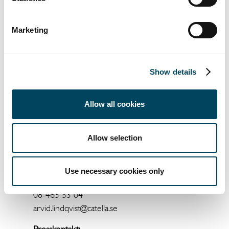
banker, dels en uppsättning index baserade
på allmänt tillgängliga uppgifter. I denna
Marketing
upplaga ingår även en analys av
preferensaktier och en överblick av
fastighetsmarknaden.
Show details
För ytterligare information, vänligen
kontakta:
Allow all cookies
Martin Malhotra
Projektledare
08-463 34 05
Allow selection
martin.malhotra@catella.se
Arvid Lindqvist
Use necessary cookies only
Analyschef
08-463 33 04
arvid.lindqvist@catella.se