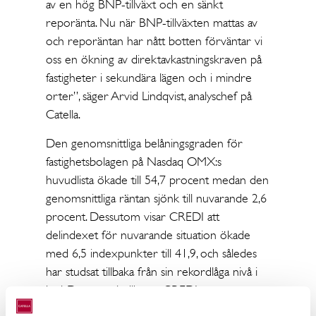
av en hög BNP-tillväxt och en sänkt
reporänta. Nu när BNP-tillväxten mattas av
och reporäntan har nått botten förväntar vi
oss en ökning av direktavkastningskraven på
fastigheter i sekundära lägen och i mindre
orter”, säger Arvid Lindqvist, analyschef på
Catella.
Den genomsnittliga belåningsgraden för
fastighetsbolagen på Nasdaq OMX:s
huvudlista ökade till 54,7 procent medan den
genomsnittliga räntan sjönk till nuvarande 2,6
procent. Dessutom visar CREDI att
delindexet för nuvarande situation ökade
med 6,5 indexpunkter till 41,9, och således
har studsat tillbaka från sin rekordlåga nivå i
juni. Däremot indikerar CREDI att
fastighetsbolagen och bankerna fortfarande