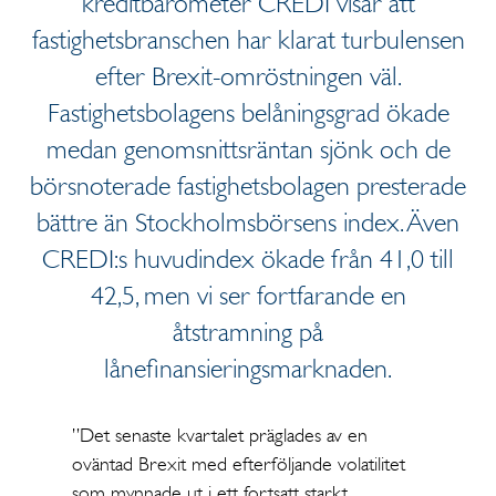
kreditbarometer CREDI visar att
fastighetsbranschen har klarat turbulensen
efter Brexit-omröstningen väl.
Fastighetsbolagens belåningsgrad ökade
medan genomsnittsräntan sjönk och de
börsnoterade fastighetsbolagen presterade
bättre än Stockholmsbörsens index. Även
CREDI:s huvudindex ökade från 41,0 till
42,5, men vi ser fortfarande en
åtstramning på
lånefinansieringsmarknaden.
”Det senaste kvartalet präglades av en
oväntad Brexit med efterföljande volatilitet
som mynnade ut i ett fortsatt starkt