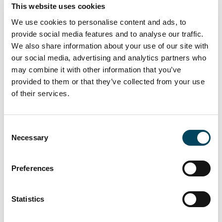
Corporate Finance ytterligare kompetens
This website uses cookies
inom en sektor som står inför många
We use cookies to personalise content and ads, to
möjligheter och utmaningar, säger Wilner
provide social media features and to analyse our traffic.
Anderson.
We also share information about your use of our site with
our social media, advertising and analytics partners who
- Marknaden för handelsfastigheter
may combine it with other information that you’ve
genomgår just nu ett strukturskifte med
provided to them or that they’ve collected from your use
ökande e-handel och ändrade
of their services.
köpbeteenden hos konsumenterna. Under
de senaste två åren har vi sett en omprisning
Consent
på marknaden där framförallt svagt
Necessary
Selection
presterande sällanköpshandelsfastigheter har
drabbats. Det skapar möjligheter för
investerare med god tillgång till finansiering,
Preferences
samt rätt kompetens och idéer,
kommenterar Arvid Lindqvist, analyschef
Statistics
Catella Corporate Finance.