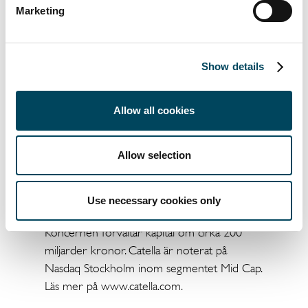
För ytterligare information, vänligen kontakta:
Marketing
Robert
Fon
Head of Corporate
Show details
Fin
08-463 32 69
Allow all cookies
070-226 15
8
robert.fonovich@catella.se
Allow selection
Catella är en ledande specialist inom
fastighetsinvesteringar, fondförvaltning och
Use necessary cookies only
bank, med verksamhet i 14 länder.
Koncernen förvaltar kapital om cirka 200
miljarder kronor. Catella är noterat på
Nasdaq Stockholm inom segmentet Mid Cap.
Läs mer på www.catella.com.