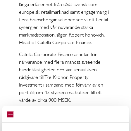
långa erfarenhet från såväl svensk som
europeisk retailmarknad samt engagemang i
flera branschorganisationer ser vi ett flertal
synergier med vår nuvarande starka
marknadsposition, säger Robert Fonovich,
Head of Catella Corporate Finance.
Catella Corporate Finance arbetar för
närvarande med flera mandat avseende
handelsfastigheter och var senast även
rådgivare till Tre Kronor Property
Investment i samband med förvärv av en
portfölj om 43 stycken matbutiker till ett
värde av cirka 900 MSEK.
- Utifrån min erfarenhet från såväl handeln
som investeringar i handelsfastigheter är
avsikten och ambitionen att tillföra Catella