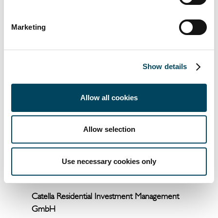
ersten spezialisierten pan-europäischen
Student Housing Fund auf. CRIM ist eine
Marketing
Tochtergesellschaft der in Stockholm
ansässigen Catella AB Gruppe, und ihr
Wohnimmobiliengeschäft umfasst
Show details
Portfoliomanagement, Akquisitionen und
Verkauf sowie Assetmanagement. CRIM
verwaltet und berät mehrere Fonds und
Allow all cookies
Mandate mit einem verwalteten Vermögen
von deutlich über 7 Mrd. Euro in elf
Allow selection
europäischen Ländern.
Use necessary cookies only
Für weitere Informationen:
Catella Residential Investment Management
GmbH