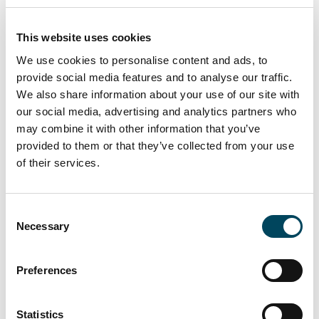
Das Projekt "Trio" in Krakau, der
zweitgrößten Stadt Polens, umfasst 139
This website uses cookies
Studentenwohnungen, 152 Wohnungen und
einen Parkplatz für 155 Fahrzeuge. Es
We use cookies to personalise content and ads, to
provide social media features and to analyse our traffic.
befindet sich in wunderschöner Lage, nur
We also share information about your use of our site with
wenige Gehminuten von der Altstadt und
our social media, advertising and analytics partners who
dem Hauptbahnhof entfernt und gegenüber
may combine it with other information that you’ve
der Wirtschaftsfakultät. Der Komplex wurde
provided to them or that they’ve collected from your use
im Dezember 2019 fertiggestellt.
of their services.
Die rechtliche Beratung erfolgte bei beiden
Transaktionen durch Clifford Chance.
Consent
Necessary
Über die Catella Residential Investment
Selection
Management GmbH (CRIM)
Preferences
Catella hat 2007 seinen ersten europäischen
Wohnimmobilienfonds aufgelegt. Das Team
legte im Jahr 2013 darüber hinaus den
Statistics