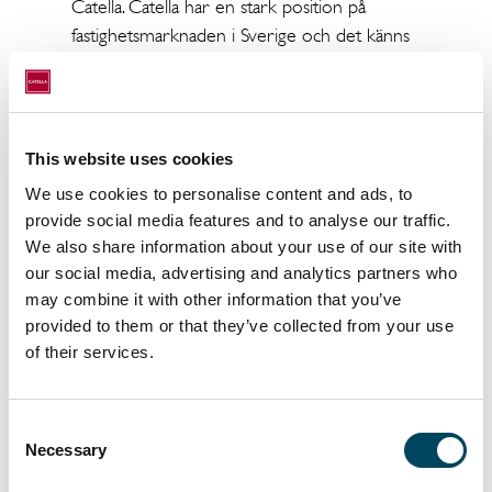
Catella. Catella har en stark position på
fastighetsmarknaden i Sverige och det känns
väldigt spännande att få vara med att
ytterligare stärka transaktionsverksamheten”,
säger Pernilla Hallin, blivande partner på
Catellas Corporate Finance.
This website uses cookies
Catella har en ledande position inom
We use cookies to personalise content and ads, to
provide social media features and to analyse our traffic.
fastighetsrådgivning med kontor i Stockholm,
We also share information about your use of our site with
Göteborg och Malmö. Inom Corporate
our social media, advertising and analytics partners who
Finance erbjuder Catella alla typer av
may combine it with other information that you’ve
fastighetsrelaterade transaktioner med fokus
provided to them or that they’ve collected from your use
på att identifiera investeringsmöjligheter.
of their services.
För mer information, vänligen kontakta:
Anne Almlund Rosengren
Consent
Chef för Corporate Finance Göteborg
Necessary
Selection
031-60 01 83