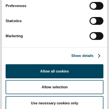
anne.rosengren@catella.se
Preferences
Presskontakt:
Ann Charlotte Svensson
Statistics
Kommunikationschef
08-463 32 55, 072-510 11 61
anncharlotte.svensson@catella.se
Marketing
Om Catella:
Catella är en ledande specialist
inom fastighetsinvesteringar, fondförvaltning
Show details
och bank, med verksamhet i tolv länder i
Europa. Catella är listat på First North
Premier vid Nasdaq Stockholm. Läs mer på
Allow all cookies
catella.se
.
Allow selection
Use necessary cookies only