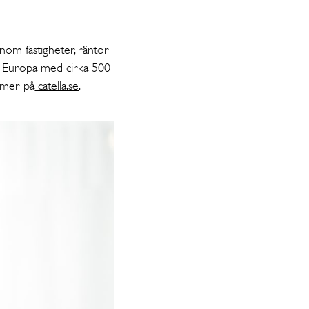
nom fastigheter, räntor
 i Europa med cirka 500
s mer på
catella.se
.