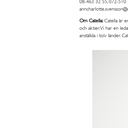
08-463 32 55, 072-510
anncharlotte.svensson@ca
Om Catella:
Catella är e
och aktier. Vi har en le
anställda i tolv länder. 