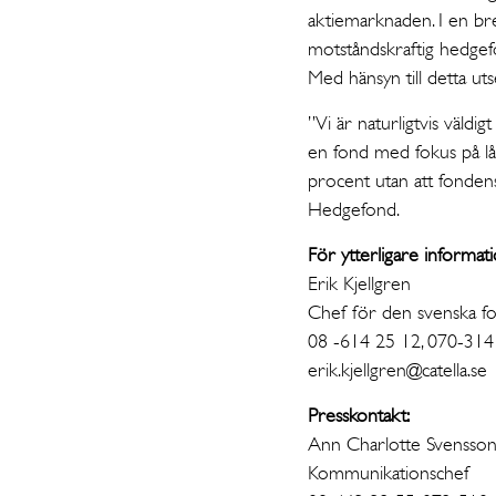
aktiemarknaden. I en bre
motståndskraftig hedgef
Med hänsyn till detta ut
”Vi är naturligtvis väldi
en fond med fokus på lå
procent utan att fondens
Hedgefond.
För ytterligare informat
Erik Kjellgren
Chef för den svenska 
08 -614 25 12, 070-31
erik.kjellgren@catella.se
Presskontakt:
Ann Charlotte Svensso
Kommunikationschef