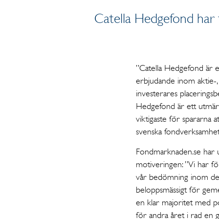
Catella Hedgefond har f
”Catella Hedgefond är en
erbjudande inom aktie-, 
investerares placeringsb
Hedgefond är ett utmärkt
viktigaste för spararna a
svenska fondverksamhe
Fondmarknaden.se har u
motiveringen: ”Vi har fö
vår bedömning inom denna
beloppsmässigt för geme
en klar majoritet med po
för andra året i rad en 