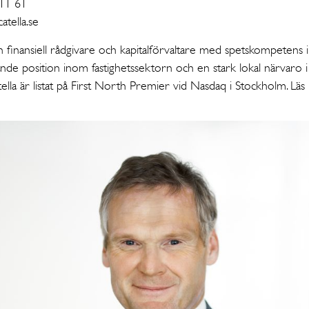
 11 61
tella.se
n finansiell rådgivare och kapitalförvaltare med spetskompetens i
dande position inom fastighetssektorn och en stark lokal närvaro
Catella är listat på First North Premier vid Nasdaq i Stockholm. Lä