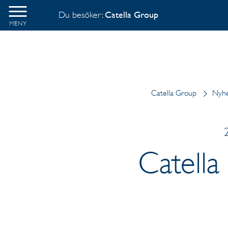
Du besöker:
Catella Group
MENY
Catella Group
Nyh
Catella