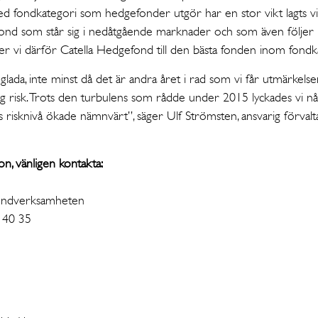
d fondkategori som hedgefonder utgör har en stor vikt lagts vid
ond som står sig i nedåtgående marknader och som även följer 
ser vi därför Catella Hedgefond till den bästa fonden inom fondk
gt glada, inte minst då det är andra året i rad som vi får utmärkel
g risk. Trots den turbulens som rådde under 2015 lyckades vi nå 
 risknivå ökade nämnvärt”, säger Ulf Strömsten, ansvarig förvalt
ion, vänligen kontakta:
fondverksamheten
4 40 35
n