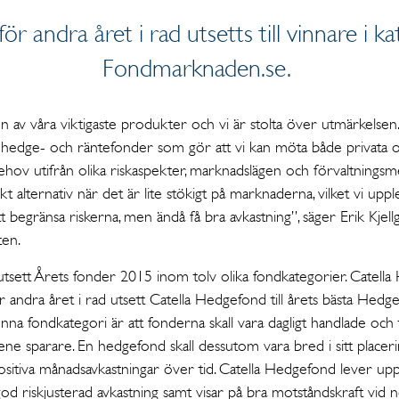
ör andra året i rad utsetts till vinnare i 
Fondmarknaden.se.
 av våra viktigaste produkter och vi är stolta över utmärkelsen. 
hedge- och ränte­fonder som gör att vi kan möta både privata oc
ehov utifrån olika riskaspekter, marknadslägen och förvalt­ningsm
 alternativ när det är lite stökigt på marknaderna, vilket vi uppl
tt begränsa riskerna, men ändå få bra avkastning”, säger Erik Kjel
ten.
tsett Årets fonder 2015 inom tolv olika fondkategorier. Catel
r andra året i rad utsett Catella Hedgefond till årets bästa He
 fondkategori är att fonderna skall vara dagligt handlade och ti
ne sparare. En hedgefond skall dessutom vara bred i sitt place
sitiva månadsavkastningar över tid. Catella Hedgefond lever upp 
god riskjusterad avkastning samt visar på bra motståndskraft vid