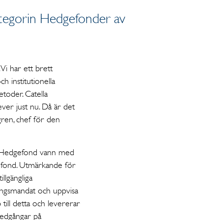
kategorin Hedgefonder av
Vi har ett brett
h institutionella
etoder. Catella
ever just nu. Då är det
lgren, chef för den
la Hedgefond vann med
dgefond. Utmärkande för
llgängliga
ringsmandat och uppvisa
till detta och levererar
 nedgångar på