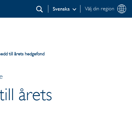
Välj din region
Svenska
Sök
edd till årets hedgefond
e
ll årets