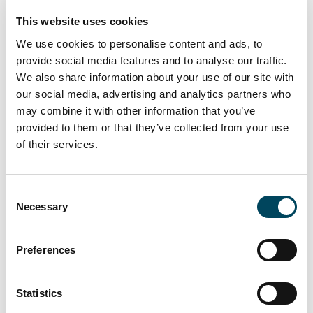
This website uses cookies
Förvärvet förutsätter godkännande från
Luxemburgs finansinspektion, CSSF.
We use cookies to personalise content and ads, to
provide social media features and to analyse our traffic.
För ytterligare
We also share information about your use of our site with
our social media, advertising and analytics partners who
information, vänligen
may combine it with other information that you’ve
kontakta:
provided to them or that they’ve collected from your use
of their services.
Knut Pedersen
Johan Hähnel
Head of Branding and
VD och Koncernchef
Consent
Positioning
Necessary
Selection
+46 8-463 33 10
+46 70 605 63 34
Preferences
knut.pedersen@catella.se
johan.hahnel@catella.se
Statistics
Informationen i detta pressmeddelande är