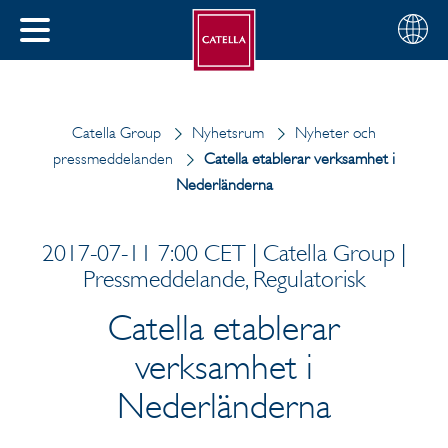
Svenska
Välj
STÄNG
din
MENY
region
Catella Group
Nyhetsrum
Nyheter och
pressmeddelanden
Catella etablerar verksamhet i
Nederländerna
2017-07-11 7:00 CET | Catella Group |
Pressmeddelande, Regulatorisk
Catella etablerar
verksamhet i
Nederländerna