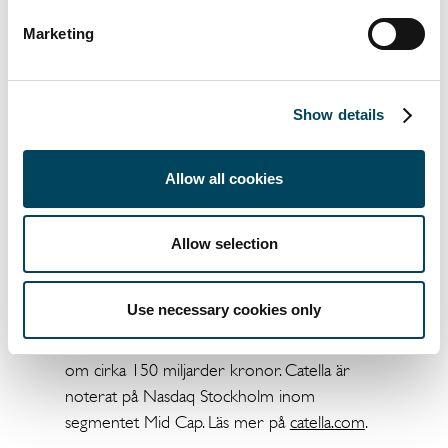
sådan information som Catella AB (publ) är
Marketing
skyldig att offentliggöra enligt
marknadsmissbruksförordningen (596/2014).
Informationen lämnades, enligt ovanstående
Show details
kontaktpersoners försorg, för
offentliggörande den 11 juli 2017 kl. 07.00
CET.
Allow all cookies
Catella är en ledande specialist inom
Allow selection
fastighetsrådgivning, fastighetsinvesteringar,
fondförvaltning och bank, med verksamhet i
Use necessary cookies only
tolv länder i Europa. Koncernen omsätter
cirka 2 miljarder kronor och förvaltar kapital
om cirka 150 miljarder kronor. Catella är
noterat på Nasdaq Stockholm inom
segmentet Mid Cap. Läs mer på
catella.com
.