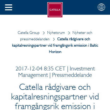
Svenska
Välj
STÄNG
din
MENY
region
Catella Group
Nyhetsrum
Nyheter och
pressmeddelanden
Catella rådgivare och
kapitalresningspartner vid framgångsrik emission i Baltic
Horizon
2017-12-04 8:35 CET | Investment
Management | Pressmeddelande
Catella rådgivare och
kapitalresningspartner vid
framgångsrik emission i