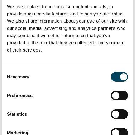
fortsatt intresse från fastighetsinvesterare
We use cookies to personalise content and ads, to
som ser den attraktiva prissättningen på
provide social media features and to analyse our traffic.
kommersiella fastigheter i huvudstäderna i
We also share information about your use of our site with
Baltikum”, säger Martin Malhotra, ansvarig
our social media, advertising and analytics partners who
projektledare på Catella.
may combine it with other information that you’ve
provided to them or that they’ve collected from your use
Investeringsfonden skapades 2016. Sedan
of their services.
starten har Catella sammanlagt rest över 60
MEUR och tillfört mer än 4 000 investerare
till Baltic Horizon Fund.
Consent
Necessary
Selection
För ytterligare information, vänligen kontakta:
Preferences
Dennis Nygren
Catella Bank S.A.
Statistics
+352 27 75 11 01
dennis.nygren@catella.lu
Marketing