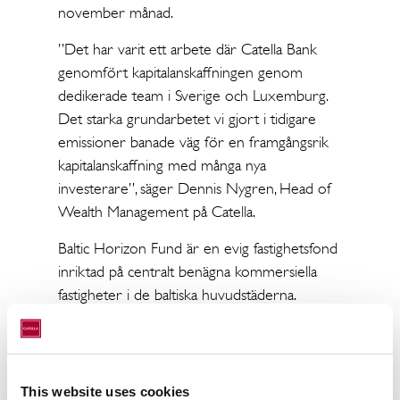
november månad.
”Det har varit ett arbete där Catella Bank
genomfört kapitalanskaffningen genom
dedikerade team i Sverige och Luxemburg.
Det starka grundarbetet vi gjort i tidigare
emissioner banade väg för en framgångsrik
kapitalanskaffning med många nya
investerare”, säger Dennis Nygren, Head of
Wealth Management på Catella.
Baltic Horizon Fund är en evig fastighetsfond
inriktad på centralt benägna kommersiella
fastigheter i de baltiska huvudstäderna.
”Vi har sett hur intresset för Baltic Horizon
nu har väckts hos alltfler institutionella
investerare. I emissionen såg vi även ett
This website uses cookies