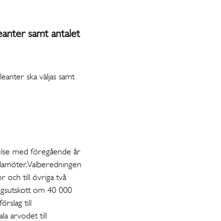
eanter samt antalet
leanter ska väljas samt
örelse med föregående år
edamöter. Valberedningen
 och till övriga två
ingsutskott om 40 000
rslag till
a arvodet till