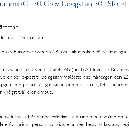
Summit/GT30, Grev Turegatan 30 i Stockh
 stämman
elta vid stämman ska:
 i den av Euroclear Sweden AB förda aktieboken på avstämning
 deltagande skriftligen till Catella AB (publ), Att: Investor Relation
 eller per e-post till
bolagsstamma@catella.se
måndagen den 22 m
uppge namn, person-/organisationsnummer, adress, telefonnummer
en (högst två) eller ombud.
öd av fullmakt bör denna insändas i samband med anmälan om de
re för juridisk person bör vidare ta med bestyrkt kopia av regis