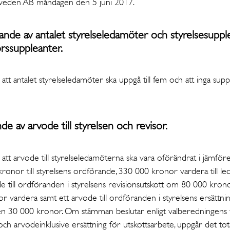
Sweden AB måndagen den 5 juni 2017.
nde av antalet styrelseledamöter och styrelsesuppl
orssuppleanter.
att antalet styrelseledamöter ska uppgå till fem och att inga supp
nde av arvode till styrelsen och revisor.
 att arvode till styrelseledamöterna ska vara oförändrat i jämf
onor till styrelsens ordförande, 330 000 kronor vardera till l
de till ordföranden i styrelsens revisionsutskott om 80 000 kronor
 vardera samt ett arvode till ordföranden i styrelsens ersättn
en 30 000 kronor. Om stämman beslutar enligt valberedningens fö
ch arvodeinklusive ersättning för utskottsarbete, uppgår det total