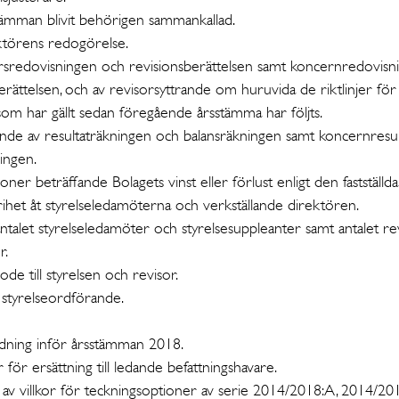
ämman blivit behörigen sammankallad.
ektörens redogörelse.
rsredovisningen och revisionsberättelsen samt koncernredovisn
rättelsen, och av revisorsyttrande om huruvida de riktlinjer för e
som har gällt sedan föregående årsstämma har följts.
lande av resultaträkningen och balansräkningen samt koncernresu
ingen.
oner beträffande Bolagets vinst eller förlust enligt den fastställd
ihet åt styrelseledamöterna och verkställande direktören.
talet styrelseledamöter och styrelsesuppleanter samt antalet re
r.
ode till styrelsen och revisor.
h styrelseordförande.
dning inför årsstämman 2018.
r för ersättning till ledande befattningshavare.
 av villkor för teckningsoptioner av serie 2014/2018:A, 2014/2