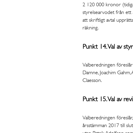
2 120 000 kronor (tidig
styrelsearvodet från ett
att skriftligt avtal upprä
räkning.
Punkt 14. Val av sty
Valberedningen föreslår 
Damne, Joachim Gahm, An
Claesson.
Punkt 15. Val av revi
Valberedningen föreslår,
årsstämman 2017 till sl
utse Patrik Adolfson so