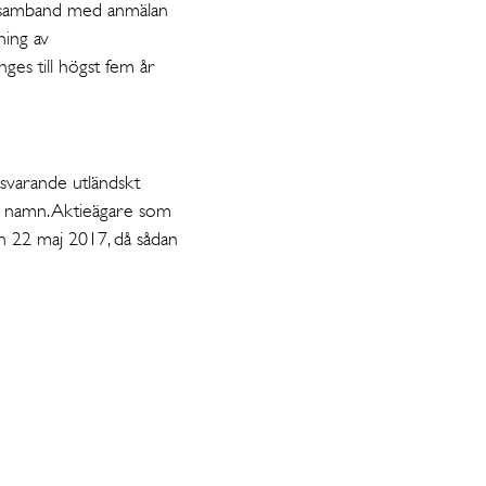
 i samband med anmälan
lning av
ges till högst fem år
tsvarande utländskt
get namn. Aktieägare som
en 22 maj 2017, då sådan