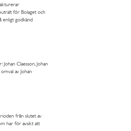
fakturerar
eutralt för Bolaget och
tgå enligt godkänd
r: Johan Claesson, Johan
s omval av Johan
rioden från slutet av
 har för avsikt att