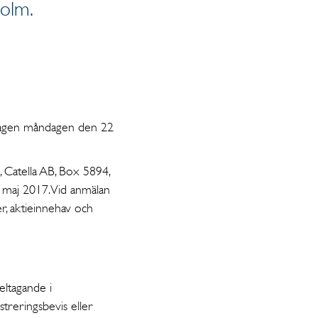
olm.
sdagen måndagen den 22
s, Catella AB, Box 5894,
aj 2017. Vid anmälan
, aktieinnehav och
ltagande i
treringsbevis eller