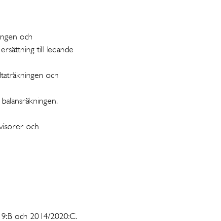
ingen och
rsättning till ledande
ltaträkningen och
a balansräkningen.
visorer och
019:B och 2014/2020:C.