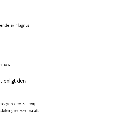
tående av Magnus
ämman.
t enligt den
 onsdagen den 31 maj
utdelningen komma att