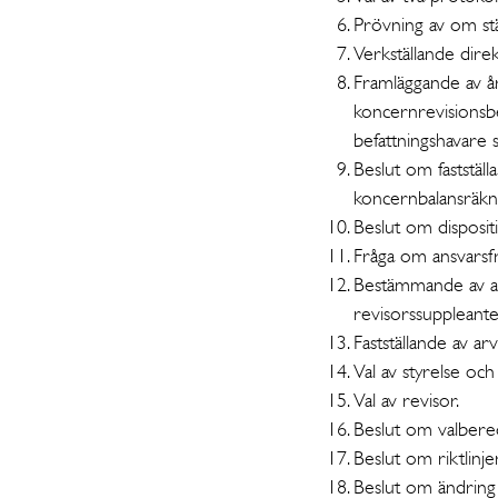
Prövning av om st
Verkställande dir
Framläggande av å
koncernrevisionsbe
befattningshavare 
Beslut om faststäl
koncernbalansräkn
Beslut om dispositi
Fråga om ansvarsfr
Bestämmande av an
revisorssuppleante
Fastställande av arv
Val av styrelse oc
Val av revisor.
Beslut om valbere
Beslut om riktlinje
Beslut om ändring