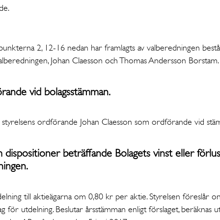
de.
er punkterna 2, 12-16 nedan har framlagts av valberedningen bes
valberedningen, Johan Claesson och Thomas Andersson Borstam.
förande vid bolagsstämman.
r styrelsens ordförande Johan Claesson som ordförande vid st
dispositioner beträffande Bolagets vinst eller förlus
kningen.
delning till aktieägarna om 0,80 kr per aktie. Styrelsen föreslår
 för utdelning. Beslutar årsstämman enligt förslaget, beräknas 