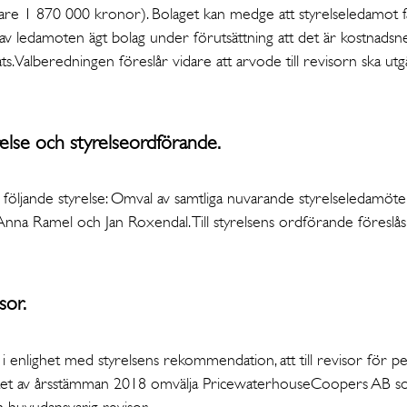
are 1 870 000 kronor). Bolaget kan medge att styrelseledamot 
 av ledamoten ägt bolag under förutsättning att det är kostnadsn
ttats. Valberedningen föreslår vidare att arvode till revisorn ska u
relse och styrelseordförande.
följande styrelse: Omval av samtliga nuvarande styrelseledamöte
na Ramel och Jan Roxendal. Till styrelsens ordförande föreslå
sor.
 i enlighet med styrelsens rekommendation, att till revisor för pe
utet av årsstämman 2018 omvälja PricewaterhouseCoopers AB som
m huvudansvarig revisor.