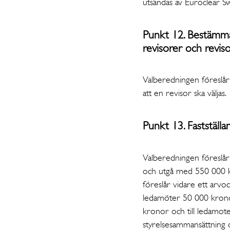
utsändas av Euroclear 
Punkt 12. Bestämma
revisorer och revis
Valberedningen föreslår 
att en revisor ska väljas.
Punkt 13. Fastställa
Valberedningen föreslår
och utgå med 550 000 kr
föreslår vidare ett arvo
ledamöter 50 000 kronor
kronor och till ledamot
styrelsesammansättning o