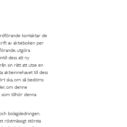
ordförande kontaktar de
krift av aktieboken per
förande, utgöra
ntill dess att ny
ån sin rätt att utse en
a aktieinnehavet till dess
tfört ska, om så bedöms
ller, om denne
e som tillhör denna
och bolagsledningen.
t röstmässigt största