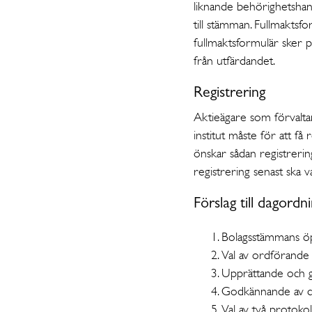
liknande behörighetshan
till stämman. Fullmaktsfo
fullmaktsformulär sker p
från utfärdandet.
Registrering
Aktieägare som förvaltar
institut måste för att få
önskar sådan registreri
registrering senast ska v
Förslag till dagordn
Bolagsstämmans ö
Val av ordförande
Upprättande och g
Godkännande av d
Val av två protokol