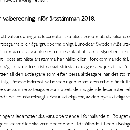
m valberedning inför årsstämman 2018.
 att valberedningens ledamöter ska utses genom att styrelsens 
aktieägarna eller ägargrupperna enligt Euroclear Sweden ABs uts
som vardera ska utse en representant att, jämte styrelsens ord
ill dess att nästa årsstämma har hållits eller, i förekommande fall, i
någon av de tre röstmässigt största aktieägarna väljer att avstå fr
en till den aktieägare som, efter dessa aktieägare, har det störst
lltalig. Lämnar ledamot valberedningen innan dess arbete är slu
 utses av samme aktieägare som utsett den avgående ledamoten e
llhör de tre röstmässigt största aktieägarna, av den nye aktieägar
ningens ledamöter ska vara oberoende i förhållande till Bolaget 
ens ledamöter ska vara oberoende i förhållande till den i Bolage