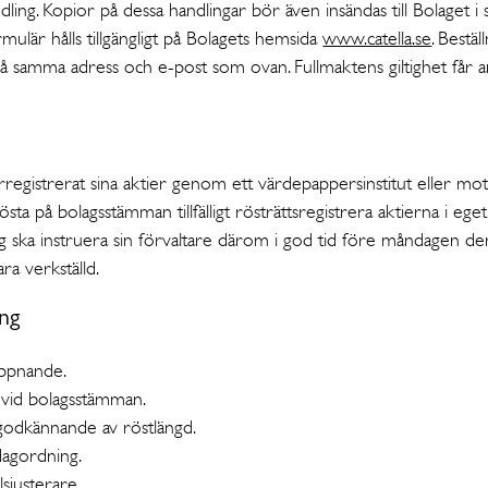
dling. Kopior på dessa handlingar bör även insändas till Bolaget
rmulär hålls tillgängligt på Bolagets hemsida
www.catella.se
. Bestäl
å samma adress och e-post som ovan. Fullmaktens giltighet får an
registrerat sina aktier genom ett värdepappersinstitut eller mo
 rösta på bolagsstämman tillfälligt rösträttsregistrera aktierna i e
ng ska instruera sin förvaltare därom i god tid före måndagen d
ara verkställd.
ing
ppnande.
 vid bolagsstämman.
odkännande av röstlängd.
agordning.
lsjusterare.