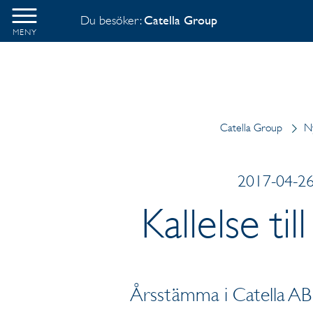
Du besöker:
Catella Group
MENY
Catella Group
N
2017-04-26 
Kallelse ti
Årsstämma i Catella AB