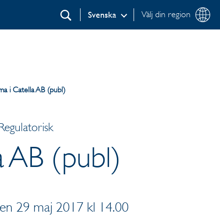
Välj din region
Svenska
Sök
mma i Catella AB (publ)
Regulatorisk
la AB (publ)
en 29 maj 2017 kl 14.00