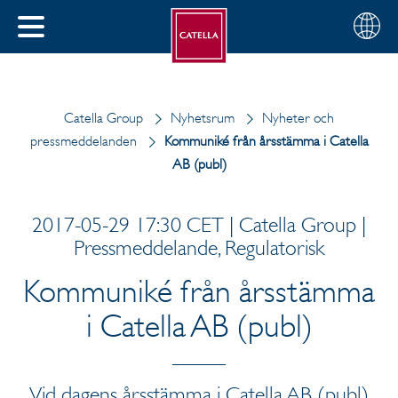
Svenska
Välj
STÄNG
din
MENY
region
Catella Group
Nyhetsrum
Nyheter och
pressmeddelanden
Kommuniké från årsstämma i Catella
AB (publ)
2017-05-29 17:30 CET | Catella Group |
Pressmeddelande, Regulatorisk
Kommuniké från årsstämma
i Catella AB (publ)
Vid dagens årsstämma i Catella AB (publ)