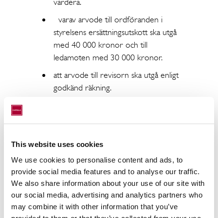
vardera.
varav arvode till ordföranden i
styrelsens ersättningsutskott ska utgå
med 40 000 kronor och till
ledamoten med 30 000 kronor.
att arvode till revisorn ska utgå enligt
godkänd räkning.
om omval av samtliga nuvarande
styrelseledamöter Johan Claesson,
Johan Damne, Joachim Gahm, Anna
Ramel och Jan Roxendal. Johan
This website uses cookies
Claesson valdes till
We use cookies to personalise content and ads, to
styrelseordförande.
provide social media features and to analyse our traffic.
We also share information about your use of our site with
om omval av
our social media, advertising and analytics partners who
PricewaterhouseCoopers AB till
may combine it with other information that you’ve
revisor, med Patrik Adolfson som