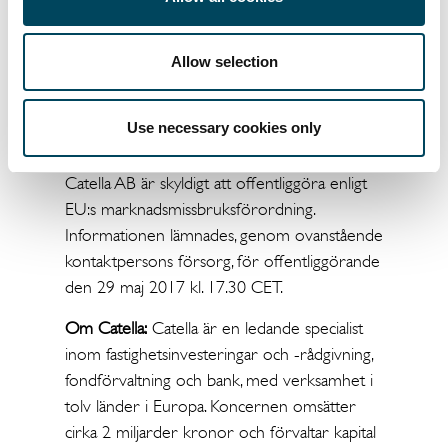
Presskontakt:
Ann Charlotte Svensson
Kommunikationschef
Allow selection
08-463 32 55, 072-510 11 61
anncharlotte.svensson@catella.se
Use necessary cookies only
Denna information är sådan information som
Catella AB är skyldigt att offentliggöra enligt
EU:s marknadsmissbruksförordning.
Informationen lämnades, genom ovanstående
kontaktpersons försorg, för offentliggörande
den 29 maj 2017 kl. 17.30 CET.
Om Catella:
Catella är en ledande specialist
inom fastighetsinvesteringar och -rådgivning,
fondförvaltning och bank, med verksamhet i
tolv länder i Europa. Koncernen omsätter
cirka 2 miljarder kronor och förvaltar kapital