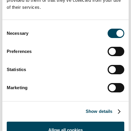
provided to them or that they’ve collected from your use
huvudansvarig revisor, för perioden
of their services.
från slutet av årsstämman 2017 till
slutet av årsstämman 2018.
Consent
att fastställa valberedningens förslag till
Necessary
Selection
principer för valberedning inför
årsstämman 2018.
Preferences
att godkänna styrelsens förslag om
riktlinjer för ersättning till ledande
Statistics
befattningshavare.
För ytterligare information, vänligen
Marketing
kontakta:
Knut Pedersen
Vd och koncernchef
Show details
08-463 33 10
knut.pedersen@catella.se
Allow all cookies