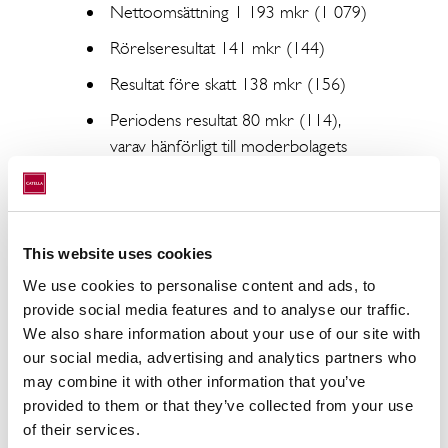
Nettoomsättning 1 193 mkr (1 079)
Rörelseresultat 141 mkr (144)
Resultat före skatt 138 mkr (156)
Periodens resultat 80 mkr (114),
varav hänförligt till moderbolagets
aktieägare 35 mkr (66)
Resultat per aktie* 0,41 kr (0,81)
Eget kapital* 1 588 mkr (1 577)
This website uses cookies
Eget kapital per aktie* 18,88 kr
We use cookies to personalise content and ads, to
(19,27)
provide social media features and to analyse our traffic.
We also share information about your use of our site with
Upparbetade, ej debiterbara (ej
our social media, advertising and analytics partners who
intäkts-förda), rörliga intäkter** inom
may combine it with other information that you’ve
Systematic Funds uppgick vid
provided to them or that they’ve collected from your use
periodens slut till 125 mkr.
of their services.