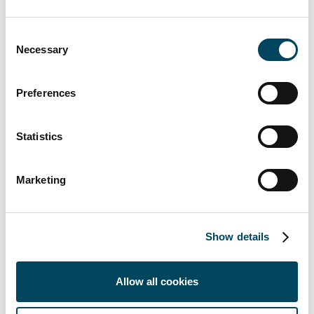
* Hänförligt till moderbolagets aktieägare.
** Upparbetade, ej debiterbara (ej
Consent
Necessary
intäktsförda), rörliga intäkter är beräknade på
Selection
Systematic Macros prestationsbaserad
förvaltningsavgift. För att den
Preferences
prestationsbaserade förvalt-ningsavgiften ska
kunna avräknas vid årsskiftet och därmed
Statistics
intäktsföras krävs det att avkastningen är
högre än jämförelseindex och senaste nivå
som avräknats (High watermark). Således kan
Marketing
det som faktiskt avräknas vid årsskiftet vara
högre, lägre eller utebli jämfört med angivet
belopp.
Show details
För ytterligare information, vänligen
kontakta:
Allow all cookies
Knut Pedersen