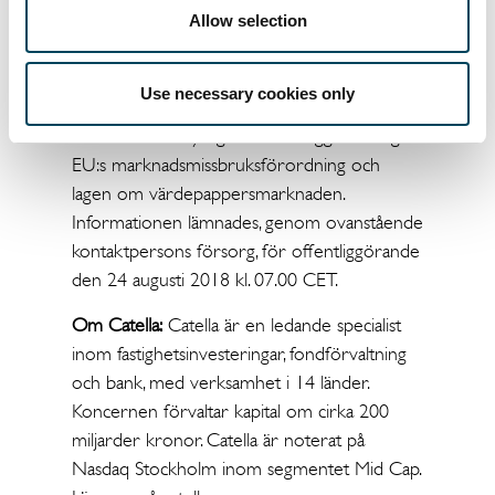
Vd och koncernchef
Allow selection
08-463 33 10
knut.pedersen@catella.se
Use necessary cookies only
Denna information är sådan information som
Catella AB är skyldigt att offentliggöra enligt
EU:s marknadsmissbruksförordning och
lagen om värdepappersmarknaden.
Informationen lämnades, genom ovanstående
kontaktpersons försorg, för offentliggörande
den 24 augusti 2018 kl. 07.00 CET.
Om Catella:
Catella är en ledande specialist
inom fastighetsinvesteringar, fondförvaltning
och bank, med verksamhet i 14 länder.
Koncernen förvaltar kapital om cirka 200
miljarder kronor. Catella är noterat på
Nasdaq Stockholm inom segmentet Mid Cap.