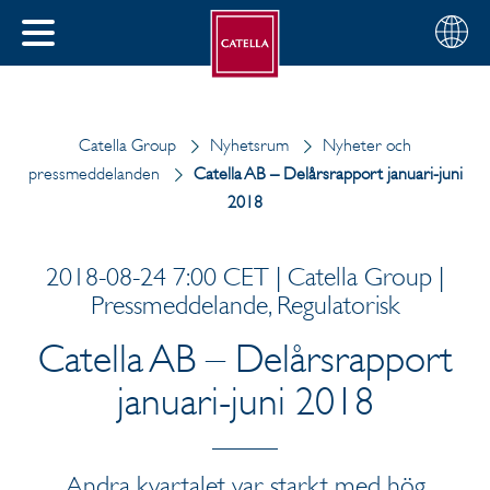
Svenska
Välj
STÄNG
din
MENY
region
Catella Group
Nyhetsrum
Nyheter och
pressmeddelanden
Catella AB – Delårsrapport januari-juni
2018
2018-08-24 7:00 CET | Catella Group |
Pressmeddelande, Regulatorisk
Catella AB – Delårsrapport
januari-juni 2018
Andra kvartalet var starkt med hög