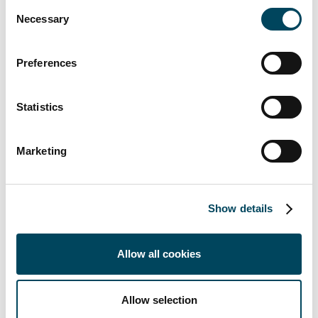
Consent
de största bankerna i Liechtenstein med 892
Necessary
Selection
anställda i mitten av 2018 (FTE 828). Banken
har kontor i Vaduz, Zürich, Luxemburg,
Preferences
Singapore, Hong Kong och Road Town på
Brittiska Jungfruöarna. VP Bank Group
erbjuder skräddarsydd kapitalförvaltning och
Statistics
investeringsrådgivning för privatpersoner
och förmedlare. På grund av den öppna
Marketing
arkitekturen får kunderna tillgång till
oberoende rådgivning: såväl produkter och
tjänster från ledande finansinstitut samt
Show details
inhemska investeringslösningar ingår i
kundens rekommendationer. VP Bank är
noterat på schweiziska börsen SIX, och har
Allow all cookies
kreditvärdighet "A" hos Standard & Poor's.
Banken har en sund balansräkning och
Allow selection
kapitalbas. Dess huvudägare har en långsiktig