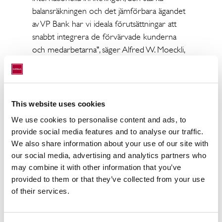
balansräkningen och det jämförbara ägandet
av VP Bank har vi ideala förutsättningar att
snabbt integrera de förvärvade kunderna
och medarbetarna", säger Alfred W. Moeckli,
VD för VP Bank Group.
Catellas balansomslutning minskar med cirka
2 miljarder kronor eftersom både tillgångar
This website uses cookies
och skulder kommer att överföras till VP
We use cookies to personalise content and ads, to
Bank som ett led i inkråmsöverlåtelsen.
provide social media features and to analyse our traffic.
Försäljningspriset är beroende av vissa villkor
We also share information about your use of our site with
relaterade till förvaltat kapital på
our social media, advertising and analytics partners who
transaktionsdagen. Transaktionen förväntas
may combine it with other information that you’ve
vara avslutad den första februari 2019.
provided to them or that they’ve collected from your use
of their services.
Om VP Bank
VP Bank Ltd grundades 1956 och är en av