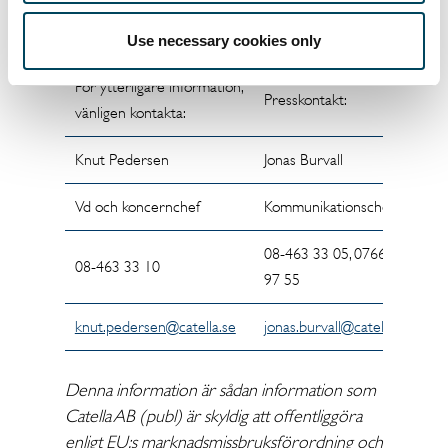
syn, vilket garanterar kontinuitet, oberoende
och hållbarhet.
Use necessary cookies only
För ytterligare information,
Presskontakt:
vänligen kontakta:
Knut Pedersen
Jonas Burvall
Vd och koncernchef
Kommunikationschef
08-463 33 05, 0766-27
08-463 33 10
97 55
knut.pedersen@catella.se
jonas.burvall@catella.se
Denna information är sådan information som
Catella AB (publ) är skyldig att offentliggöra
enligt EU:s marknadsmissbruksförordning och