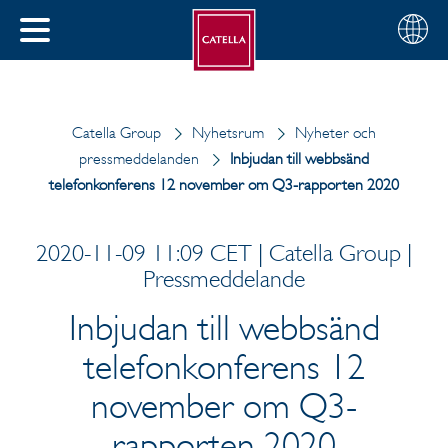
Svenska
Välj
STÄNG
din
MENY
region
Catella Group
Nyhetsrum
Nyheter och
pressmeddelanden
Inbjudan till webbsänd
telefonkonferens 12 november om Q3-rapporten 2020
2020-11-09 11:09 CET | Catella Group |
Pressmeddelande
Inbjudan till webbsänd
telefonkonferens 12
november om Q3-
rapporten 2020