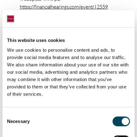
https://financialhearings.com/event/12559
Presentationen som visas under
telefonkonferensen kommer att finnas
tillgänglig på
This website uses cookies
https://www.catella.com/sv/investor-
We use cookies to personalise content and ads, to
relations/rapporter-och-presentationer
provide social media features and to analyse our traffic.
snarast efter rapportens offentliggörande.
We also share information about your use of our site with
Webbsändningen kommer att finnas
our social media, advertising and analytics partners who
tillgänglig på samma adress efter
may combine it with other information that you’ve
livesändingen.
provided to them or that they’ve collected from your use
of their services.
För ytterligare information, vänligen kontakta:
Niklas Bommelin
Consent
Investor Relations
Necessary
Selection
+46 8 463 34 26, +46 768 91 12 40
niklas.bommelin@catella.se