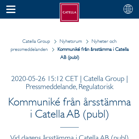
Svenska
Välj
STÄNG
din
MENY
region
Catella Group
Nyhetsrum
Nyheter och
pressmeddelanden
Kommuniké från årsstämma i Catella
AB (publ)
2020-05-26 15:12 CET | Catella Group |
Pressmeddelande, Regulatorisk
Kommuniké från årsstämma
i Catella AB (publ)
Vid dagens årsstämma i Catella AB (publ)