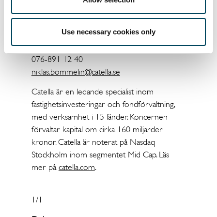
Vd och koncernchef
070-547 16 36
Use necessary cookies only
Niklas Bommelin
Investor Relations
076-891 12 40
niklas.bommelin@catella.se
Catella är en ledande specialist inom
fastighetsinvesteringar och fondförvaltning,
med verksamhet i 15 länder. Koncernen
förvaltar kapital om cirka 160 miljarder
kronor. Catella är noterat på Nasdaq
Stockholm inom segmentet Mid Cap. Läs
mer på
catella.com
.
1/1