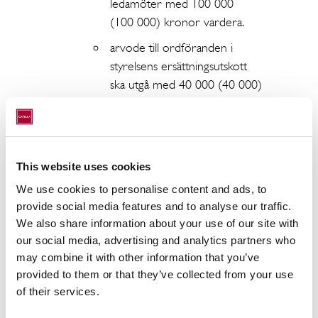
ledamöter med 100 000
(100 000) kronor vardera.
arvode till ordföranden i
styrelsens ersättningsutskott
ska utgå med 40 000 (40 000)
kronor och till ledamoten med
30 000 (30 000) kronor.
att arvode till revisorn ska utgå enligt
This website uses cookies
godkänd räkning.
We use cookies to personalise content and ads, to
om omval av samtliga nuvarande
provide social media features and to analyse our traffic.
styrelseledamöter Johan Claesson,
We also share information about your use of our site with
Johan Damne, Joachim Gahm, Anna
our social media, advertising and analytics partners who
Ramel och Jan Roxendal samt nyval av
may combine it with other information that you’ve
Tobias Alsborger. Valet av Tobias
provided to them or that they’ve collected from your use
Alsborger förutsätter godkännande
of their services.
från berörda tillsynsmyndigheter. Jan