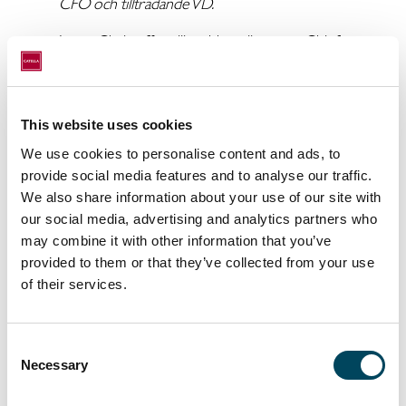
CFO och tillträdande VD.
Innan Christoffer tillträdde rollen som Chief
Financial Officer för Catella-koncernen
byggde han i sin roll inom EF-koncernen upp
en global fastighetsgrupp med bas i USA.
This website uses cookies
Dessförinnan arbetade han som operating
We use cookies to personalise content and ads, to
executive för ett antal Private Equity-fonder i
provide social media features and to analyse our traffic.
London och Paris. Christoffer startade sin
We also share information about your use of our site with
karriär inom General Electric där han i 10 år
our social media, advertising and analytics partners who
arbetade i olika roller, senast som CFO för
may combine it with other information that you’ve
GE Real Estate i London.
provided to them or that they’ve collected from your use
of their services.
Erforderliga godkännanden krävs från
tillsynsmyndigheten CSSF i Luxemburg innan
tillträde kan ske.
Consent
Necessary
Selection
Denna information är sådan information som