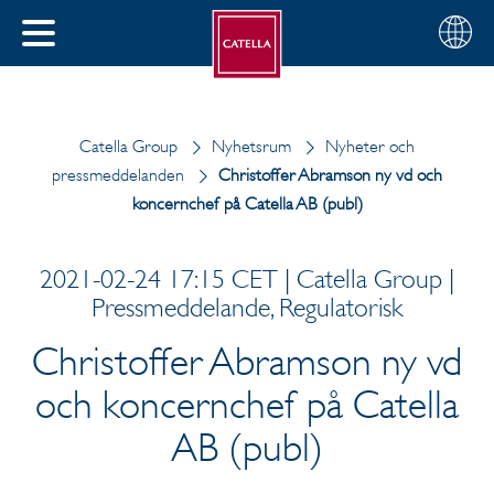
Svenska
Välj
STÄNG
din
MENY
region
Catella Group
Nyhetsrum
Nyheter och
pressmeddelanden
Christoffer Abramson ny vd och
koncernchef på Catella AB (publ)
2021-02-24 17:15 CET | Catella Group |
Pressmeddelande, Regulatorisk
Christoffer Abramson ny vd
och koncernchef på Catella
AB (publ)