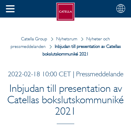
Svenska
Välj
STÄNG
din
MENY
region
Catella Group
Nyhetsrum
Nyheter och
pressmeddelanden
Inbjudan till presentation av Catellas
bokslutskommuniké 2021
2022-02-18 10:00 CET | Pressmeddelande
Inbjudan till presentation av
Catellas bokslutskommuniké
2021