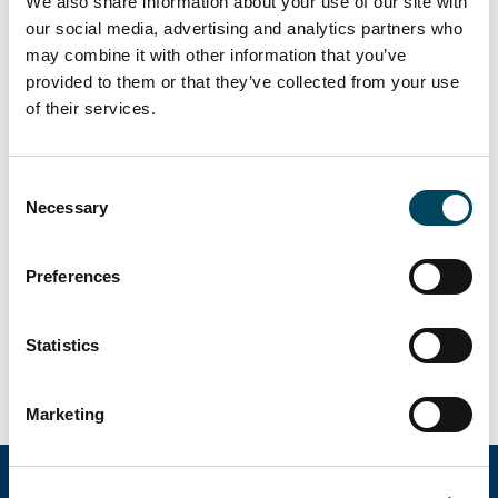
We also share information about your use of our site with
SE: +46856642693
our social media, advertising and analytics partners who
may combine it with other information that you’ve
UK: +443333009260
provided to them or that they’ve collected from your use
US: +16467224957
of their services.
Presentationen och delårsrapporten
kommer att finnas tillgänglig på
Consent
https://www.catella.com/sv
efter
Necessary
Selection
publiceringen.
Dokument
Preferences
Inbjudan till presentation av
Statistics
Catellas bokslutskommuniké 2021
Marketing