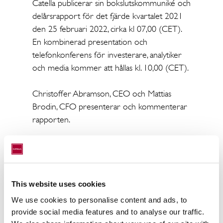
Catella publicerar sin bokslutskommuniké och
delårsrapport för det fjärde kvartalet 2021
den 25 februari 2022, cirka kl 07,00 (CET).
En kombinerad presentation och
telefonkonferens för investerare, analytiker
och media kommer att hållas kl. 10,00 (CET).
Christoffer Abramson, CEO och Mattias
Brodin, CFO presenterar och kommenterar
rapporten.
Presentationen som hålls på engelska
kommer också att sändas live på:
https://tv.streamfabriken.com/catella-q4-2021
This website uses cookies
Ingen föranmälan krävs. Kontaktinformation
We use cookies to personalise content and ads, to
för konferenssamtal:
provide social media features and to analyse our traffic.