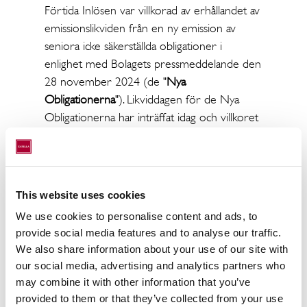
Förtida Inlösen var villkorad av erhållandet av
emissionslikviden från en ny emission av
seniora icke säkerställda obligationer i
enlighet med Bolagets pressmeddelande den
28 november 2024 (de "
Nya
Obligationerna
"). Likviddagen för de Nya
Obligationerna har inträffat idag och villkoret
som ställts för Förtida Inlösen har därmed
uppfyllts. Förtida Inlösen kommer således att
ske den 19 december 2024
(”
Inlösendagen
”). Inlösenbeloppet plus
This website uses cookies
upplupen och ej betald ränta från, men
We use cookies to personalise content and ads, to
exklusive, föregående ränteförfallodag till och
provide social media features and to analyse our traffic.
med Inlösendagen kommer att betalas till
We also share information about your use of our site with
varje person som vid slutet av
our social media, advertising and analytics partners who
avstämningsdagen den 12 december 2024 är
may combine it with other information that you’ve
registrerad som innehavare av Utestående
provided to them or that they’ve collected from your use