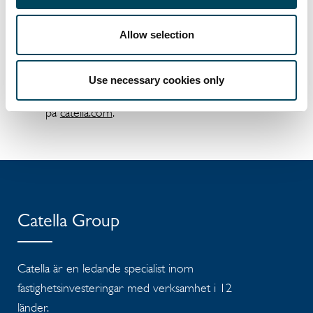
Catella är en ledande specialist inom
fastighetsinvesteringar och fondförvaltning
Allow selection
med verksamhet i 12 länder. Koncernen har
över 13 miljarder euro i förvaltat kapital.
Catella är noterat på Nasdaq Stockholm
Use necessary cookies only
inom segmentet Mid Cap. Läs mer
på
catella.com
.
Catella Group
Catella är en ledande specialist inom
fastighetsinvesteringar med verksamhet i 12
länder.