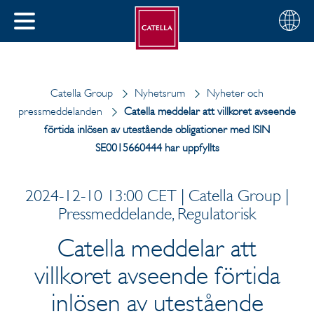
Svenska
Välj
STÄNG
din
MENY
region
Catella Group
Nyhetsrum
Nyheter och
pressmeddelanden
Catella meddelar att villkoret avseende
förtida inlösen av utestående obligationer med ISIN
SE0015660444 har uppfyllts
2024-12-10 13:00 CET | Catella Group |
Pressmeddelande, Regulatorisk
Catella meddelar att
villkoret avseende förtida
inlösen av utestående