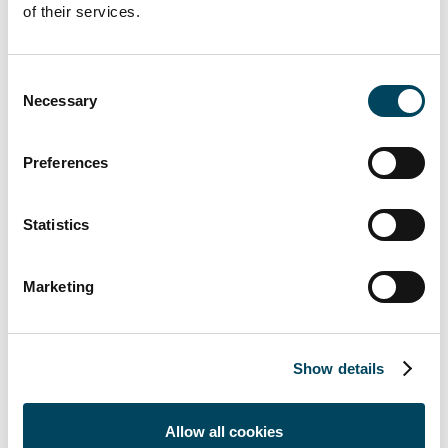
Obligationerna i den av Euroclear Sweden
of their services.
förda skuldboken.
Dokument
Consent
Necessary
Selection
Catella meddelar att villkoret
avseende förtida inlösen av
Preferences
utestående obligationer med ISIN
SE0015660444 har uppfyllts
Statistics
För ytterligare information, vänligen kontakta:
Marketing
Michel Fischier
CFO
08-463 33 86
Show details
michel.fischier@catella.se
Om Catella
Allow all cookies