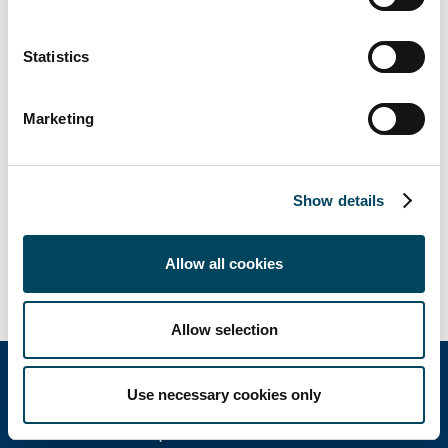
08-463 33 86
michel.fischier@catella.com
Statistics
Om Catella
Catella är en ledande specialist inom
Marketing
fastighetsinvesteringar och fondförvaltning
med verksamhet i 12 länder. Koncernen har
över 14 miljarder euro i förvaltat kapital.
Show details
Catella är noterat på Nasdaq Stockholm
inom segmentet Mid Cap. Läs mer
Allow all cookies
på
catella.com
.
Allow selection
Use necessary cookies only
Catella Group