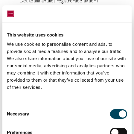
Det totala antalet registrerade aktier i
bolaget efter omvandlingen uppgår till 88
348 572, varav 2 339 442 aktier av serie A
och 86 009 130 aktier av serie B.
This website uses cookies
Dokument
We use cookies to personalise content and ads, to
Omvandling av aktier i Catella AB
provide social media features and to analyse our traffic.
We also share information about your use of our site with
Denna information är sådan information som
our social media, advertising and analytics partners who
Catella AB är skyldigt att offentliggöra enligt
may combine it with other information that you’ve
provided to them or that they’ve collected from your use
lagen om handel med finansiella instrument.
of their services.
Informationen lämnades för offentliggörande
den 2025-09-30 09:00 CEST.
Consent
För ytterligare information, vänligen kontakta:
Necessary
Selection
Michel Fischier
CFO
Preferences