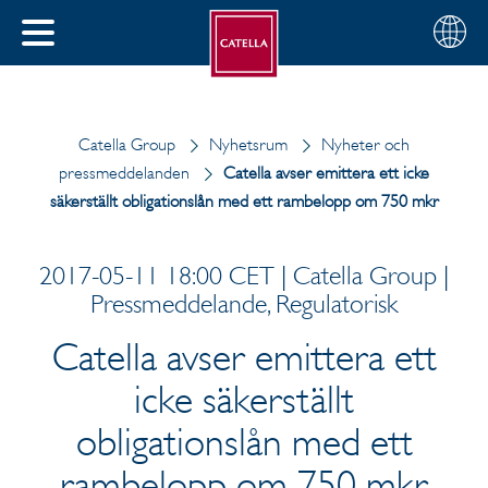
Svenska
Välj
STÄNG
din
MENY
region
Catella Group
Nyhetsrum
Nyheter och
pressmeddelanden
Catella avser emittera ett icke
säkerställt obligationslån med ett rambelopp om 750 mkr
2017-05-11 18:00 CET | Catella Group |
Pressmeddelande, Regulatorisk
Catella avser emittera ett
icke säkerställt
obligationslån med ett
rambelopp om 750 mkr