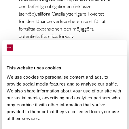
den befintliga obligationen (inklusive
återköp), tillföra Catella ytterligare likviditet
för den löpande verksamheten samt för att
fortsätta expansionen och möjliggöra
potentiella framtida förvärv.
För ytterligare information, vänligen
kontakta:
Knut Pedersen
This website uses cookies
Vd och koncernchef
We use cookies to personalise content and ads, to
08-463 33 10
provide social media features and to analyse our traffic.
knut.pedersen@catella.se
We also share information about your use of our site with
Presskontakt:
our social media, advertising and analytics partners who
Ann Charlotte Svensson
may combine it with other information that you’ve
provided to them or that they’ve collected from your use
Kommunikationschef
of their services.
08-463 32 55, 072-510 11 61
anncharlotte.svensson@catella.se