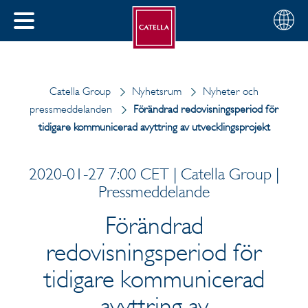
Svenska
Välj
STÄNG
din
MENY
region
Catella Group
Nyhetsrum
Nyheter och
pressmeddelanden
Förändrad redovisningsperiod för
tidigare kommunicerad avyttring av utvecklingsprojekt
2020-01-27 7:00 CET | Catella Group |
Pressmeddelande
Förändrad
redovisningsperiod för
tidigare kommunicerad
avyttring av