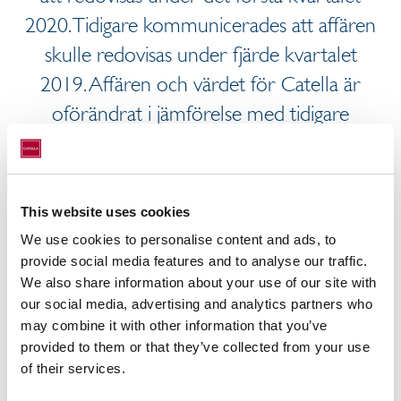
2020. Tidigare kommunicerades att affären
skulle redovisas under fjärde kvartalet
2019. Affären och värdet för Catella är
oförändrat i jämförelse med tidigare
kommunikation.
Skälet till förskjutningen i
This website uses cookies
redovisningsperioden är att aktierna i
We use cookies to personalise content and ads, to
projektet ej överförts till köparen per sista
provide social media features and to analyse our traffic.
december 2019 vilket medför, i enlighet med
We also share information about your use of our site with
IFRS, att transaktionen ej kan redovisas under
our social media, advertising and analytics partners who
fjärde kvartalet 2019.
may combine it with other information that you’ve
provided to them or that they’ve collected from your use
För ytterligare information, vänligen
of their services.
kontakta:
Knut Pedersen