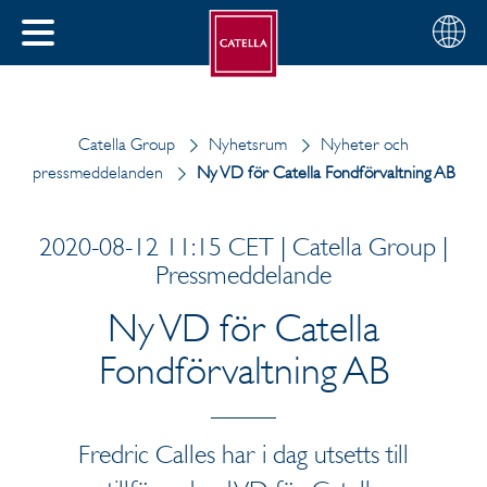
Svenska
Välj
STÄNG
din
MENY
region
Catella Group
Nyhetsrum
Nyheter och
pressmeddelanden
Ny VD för Catella Fondförvaltning AB
2020-08-12 11:15 CET | Catella Group |
Pressmeddelande
Ny VD för Catella
Fondförvaltning AB
Fredric Calles har i dag utsetts till