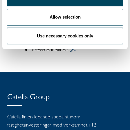
förvaltar kapital om cirka 160 miljarder
kronor. Catella är noterat på Nasdaq
Stockholm inom segmentet Mid Cap. Läs
Allow selection
mer på
catella.com
.
Dokument
Use necessary cookies only
Pressmeddelande
Catella Group
Catella är en ledande specialist inom
fastighetsinvesteringar med verksamhet i 12