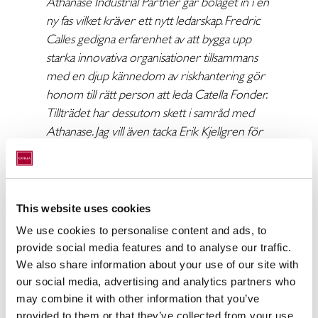
Athanase Industrial Partner går bolaget in i en
ny fas vilket kräver ett nytt ledarskap. Fredric
Calles gedigna erfarenhet av att bygga upp
starka innovativa organisationer tillsammans
med en djup kännedom av riskhantering gör
honom till rätt person att leda Catella Fonder.
Tillträdet har dessutom skett i samråd med
Athanase. Jag vill även tacka Erik Kjellgren för
hans insatser för bolaget.”
säger Johan
Claesson, tf VD Catella AB samt
styrelseordförande för Catella
Fondförvaltning AB.
This website uses cookies
We use cookies to personalise content and ads, to
Fredric Calles tillträder som tillförordnad VD
provide social media features and to analyse our traffic.
från och med i dag och kommer att
We also share information about your use of our site with
genomgå sedvanlig ledningsprövning hos
our social media, advertising and analytics partners who
Finansinspektionen.
may combine it with other information that you’ve
provided to them or that they’ve collected from your use