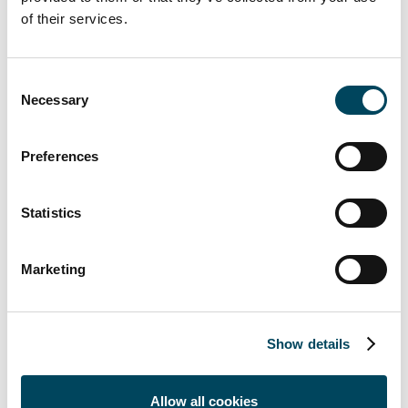
För ytterligare information, vänligen kontakta:
of their services.
Johan Claesson
Tf VD Catella AB samt styrelseordförande
Consent
Catella Fondförvaltning AB
Necessary
Selection
070-547 16 36
Fredrik Calles
Preferences
VD Catella Fondförvaltning AB
072-237 15 61
Statistics
Jonas Burvall
Kommunikationschef Catella
Marketing
0766-279755
jonas.burvall@catella.se
Catella är en ledande specialist inom
Show details
fastighetsinvesteringar och fondförvaltning,
med verksamhet i 15 länder. Koncernen
Allow all cookies