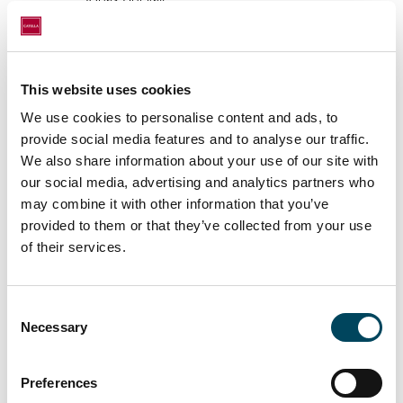
Tillförordnad VD och Koncernchef
Kommunikationschef
070-547 16 36
This website uses cookies
0766-27 97 55
We use cookies to personalise content and ads, to
provide social media features and to analyse our traffic.
We also share information about your use of our site with
our social media, advertising and analytics partners who
may combine it with other information that you’ve
Denna information är sådan information som
provided to them or that they’ve collected from your use
Catella AB (publ) är skyldigt att offentliggöra
of their services.
enligt EU:s marknadsmissbruksförordning.
Informationen lämnades, genom ovanstående
kontaktpersons försorg, för offentliggörande
Consent
Necessary
den 11 maj 2020 kl 17.15 CET.
Selection
Catella är en ledande specialist inom
Preferences
fastighetsinvesteringar och fondförvaltning,