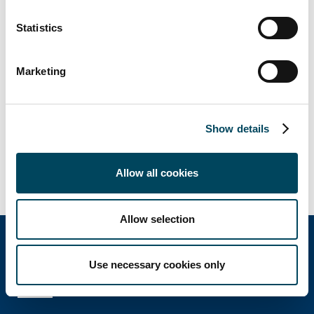
med verksamhet i 15 länder. Koncernen
förvaltar kapital om cirka 160 miljarder
Statistics
kronor. Catella är noterat på Nasdaq
Stockholm inom segmentet Mid Cap. Läs
Marketing
mer på
catella.com
.
Dokument
Show details
Release
Allow all cookies
Allow selection
Use necessary cookies only
Catella Group