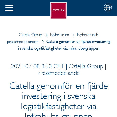
Svenska
Välj
STÄNG
din
MENY
region
Catella Group
Nyhetsrum
Nyheter och
pressmeddelanden
Catella genomför en fjärde investering
i svenska logistikfastigheter via Infrahubs-gruppen
2021-07-08 8:50 CET | Catella Group |
Pressmeddelande
Catella genomför en fjärde
investering i svenska
logistikfastigheter via
Infrahubs-gruppen