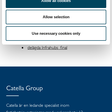
Allow all cookies
+46 8 463 33 86
michel.fischier@catella.se
Allow selection
Dokument
Use necessary cookies only
Catella genomför en fjärde
investering i logistikfastigheter via
delägda Infrahubs_final
Catella Group
Catella är en ledande specialist inom