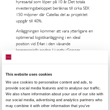
hyresavtal som löper på 10 år. Det totala
investeringsbeloppet beräknas till cirka SEK
150 miljoner där Catellas del av projektet
uppgår till 40%.
Anläggningen kommer att vara ytterligare en
optimerad logistikanläggning i en ideal
position vid E4an i den växande
kommersiella noden Ljungby. Genom
hyresavtalet fortsätter också samarbetet med
Postnord som tidigare också tecknat avtal i
Infrahubs anläggning i Norrköping.
This website uses cookies
I likhet med tidigare anläggningar kommer
uppförandet av byggnaden präglas av hållbara
We use cookies to personalise content and ads, to
byggmetoder och materialval samt
provide social media features and to analyse our traffic.
We also share information about your use of our site with
energieffektivitet.
our social media, advertising and analytics partners who
”Det är tydligt att vi ser stora möjligheter
may combine it with other information that you’ve