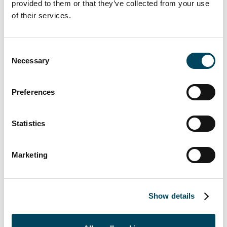
inom logistiksegmentet och att vi vill bidra till
provided to them or that they’ve collected from your use
hållbara lösningar som möter dagens och
of their services.
framtida behov. Genom Infrahubs
ser vi en
lyckad kombination av utveckling av moderna
Consent
logistikanläggningar med höga krav på
Necessary
Selection
hållbarhet och investeringar med god
avkastning. Detta blir den fjärde investeringen
Preferences
och affären befäster vår strategiska inriktning
mot fastighetsinvesteringar inom
affärsområdet Principal Investments”
säger
Statistics
Christoffer Abramson, vd på Catella.
För ytterligare information, vänligen kontakta:
Marketing
Michel Fischier
Head of Investor Relations and Group
Show details
Communications