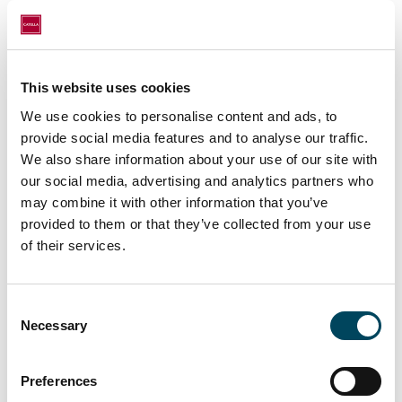
revisorn ska utgå enligt godkänd räkning.
Punkt 14. Val av styrelse och
styrelseordförande.
This website uses cookies
Valberedningen föreslår följande styrelse:
We use cookies to personalise content and ads, to
Omval av nuvarande styrelseledamöter:
provide social media features and to analyse our traffic.
We also share information about your use of our site with
Johan Claesson, Johan Damne, Joachim Gahm,
our social media, advertising and analytics partners who
Jan Roxendal och Tobias Alsborger samt nyval
may combine it with other information that you’ve
av Anneli Jansson. Valet av Anneli Jansson
provided to them or that they’ve collected from your use
förutsätter godkännande från
of their services.
tillsynsmyndigheten Comission de
Surveillance du Secteur Financier i
Luxemburg samt Finansinspektionen i
Consent
Sverige. Comission de Surveillance du
Necessary
Selection
Secteur Financier handläggningstid uppgår till
cirka 30 dagar och Finansinspektionens
Preferences
handläggningstid uppgår till cirka 60 dagar