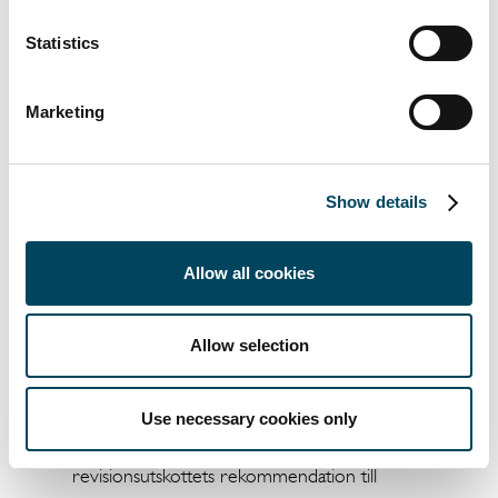
under förutsättning att ansökan/anmälan är
Statistics
fullständig.
Valberedningen föreslår att årsstämman
Marketing
väljer Johan Claesson som styrelsens
ordförande.
Punkt 15. Val av revisor.
Show details
Valberedningen föreslår, i enlighet med
revisionsutskottets rekommendation, att till
Allow all cookies
revisor för perioden från slutet av
årsstämman 2021 till slutet av årsstämman
Allow selection
2022 omvälja PricewaterhouseCoopers AB
som har för avsikt att utse Daniel Algotsson
som huvudansvarig revisor. Varken
Use necessary cookies only
valberedningens förslag eller
revisionsutskottets rekommendation till