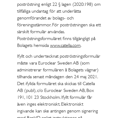
poströstning enligt 22 § lagen (2020:198) om
tillfälliga undantag för att underlätta
genomförandet av bolags- och
föreningsstämmor. För poströstningen ska ett
särskilt formulär användas.
Poströstningsformuläret finns tillgängligt på
Bolagets hemsida
www.catella.com
.
Ifyllt och undertecknat poströstningsformulär
måste vara Euroclear Sweden AB (som
administrerar formulären å Bolagets vägnar)
tillhanda senast måndagen den 24 maj 2021.
Det ifyllda formuläret ska skickas till Catella
AB (publ), c/o Euroclear Sweden AB, Box
191, 101 23 Stockholm. Ifyllt formulär får
även inges elektroniskt. Elektroniskt
ingivande kan ske antingen genom signering
med BankID enligt instruktioner på