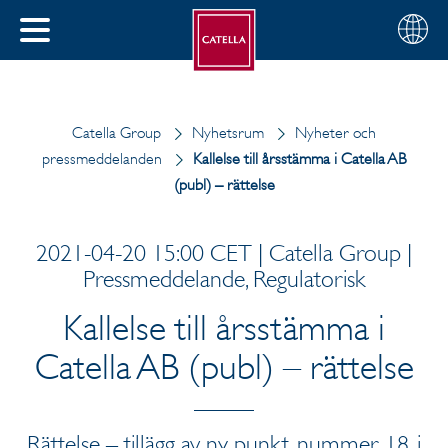
Svenska
Välj
STÄNG
din
MENY
region
Catella Group
Nyhetsrum
Nyheter och
pressmeddelanden
Kallelse till årsstämma i Catella AB
(publ) – rättelse
2021-04-20 15:00 CET | Catella Group |
Pressmeddelande, Regulatorisk
Kallelse till årsstämma i
Catella AB (publ) – rättelse
Rättelse – tillägg av ny punkt, nummer 18, i