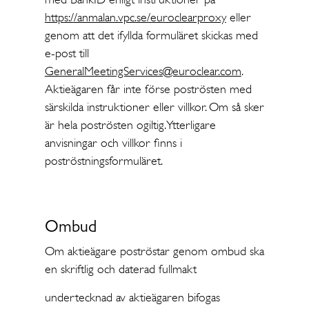
https://anmalan.vpc.se/euroclearproxy
eller
genom att det ifyllda formuläret skickas med
e-post till
GeneralMeetingServices@euroclear.com
.
Aktieägaren får inte förse poströsten med
särskilda instruktioner eller villkor. Om så sker
är hela poströsten ogiltig. Ytterligare
anvisningar och villkor finns i
poströstningsformuläret.
Ombud
Om aktieägare poströstar genom ombud ska
en skriftlig och daterad fullmakt
undertecknad av aktieägaren bifogas