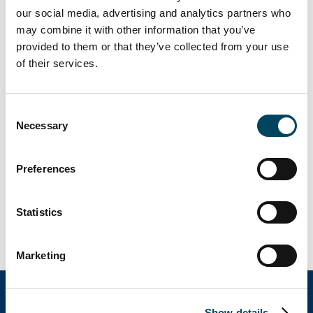
SE: +46850558373
our social media, advertising and analytics partners who
UK: +443333009264
may combine it with other information that you’ve
US: +16467224957
provided to them or that they’ve collected from your use
of their services.
Presentationen och delårsrapporten
kommer att finnas tillgänglig på
Consent
https://www.catella.com/sv
efter
Necessary
Selection
publiceringen.
Dokument
Preferences
Inbjudan till presentation av
Statistics
Catellas första kvartal 2022
Marketing
Show details