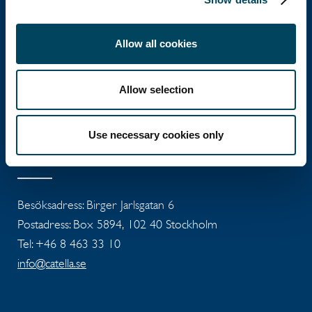
Catella Group
Allow all cookies
Catella är en ledande specialist inom
fastighetsinvesteringar med verksamhet i 12
Allow selection
länder.
Use necessary cookies only
Huvudkontor
Besöksadress: Birger Jarlsgatan 6
Postadress: Box 5894, 102 40 Stockholm
Tel: +46 8 463 33 10
info@catella.se