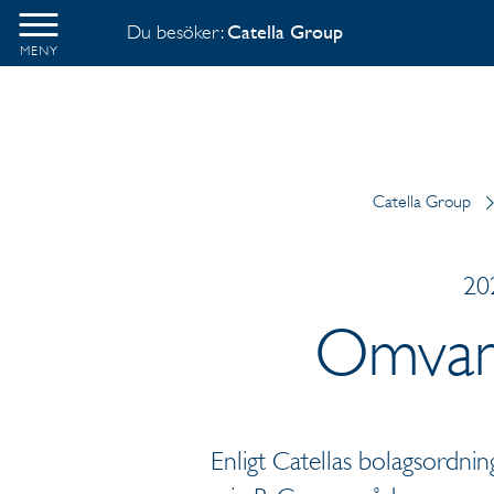
Du besöker:
Catella Group
MENY
Catella Group
20
Omvand
Enligt Catellas bolagsordning