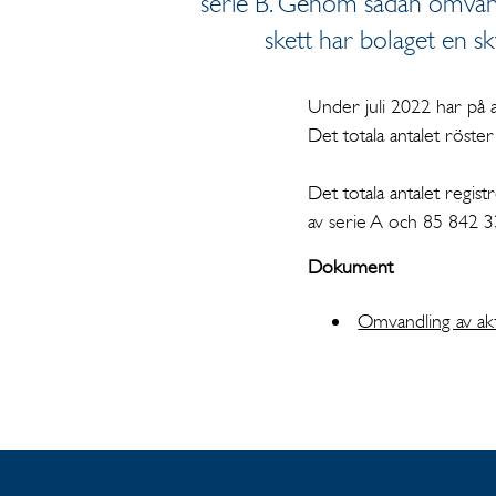
serie B. Genom sådan omvandl
skett har bolaget en sk
Under juli 2022 har på a
Det totala antalet röster
Det totala antalet regis
av serie A och 85 842 33
Dokument
Omvandling av akt