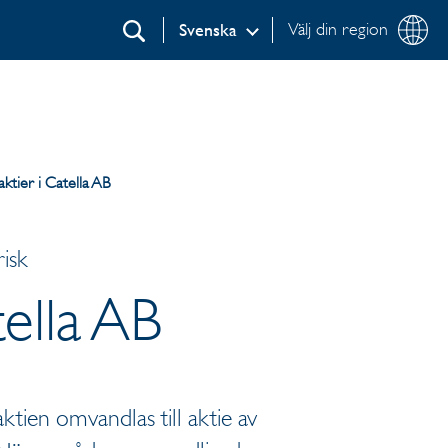
Välj din region
Svenska
Sök
ktier i Catella AB
isk
ella AB
aktien omvandlas till aktie av