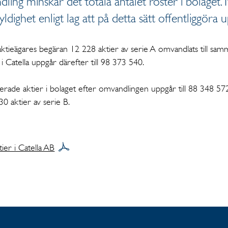
ing minskar det totala antalet röster i bolaget
yldighet enligt lag att på detta sätt offentliggöra
ktieägares begäran 12 228 aktier av serie A omvandlats till samma
 i Catella uppgår därefter till 98 373 540.
trerade aktier i bolaget efter omvandlingen uppgår till 88 348 57
0 aktier av serie B.
ier i Catella AB