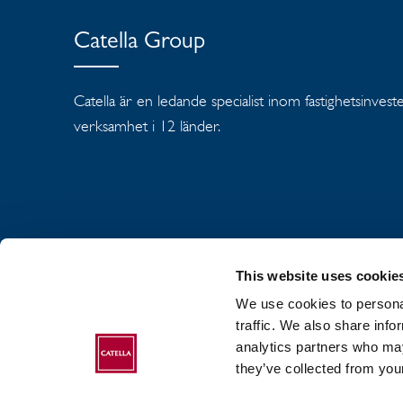
Catella Group
Catella är en ledande specialist inom fastighetsinves
verksamhet i 12 länder.
This website uses cookie
We use cookies to personal
OM CATELLA GR
traffic. We also share info
analytics partners who may
COOKIEPOLICY
they’ve collected from your