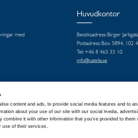
Huvudkontor
teringar med
Besöksadress: Birger Jarlsgat
Postadress: Box 5894, 102 
Tel: +46 8 463 33 10
info@catella.se
s
ise content and ads, to provide social media features and to an
OUP
NYHETER OCH PRESSMEDDELANDEN
rmation about your use of our site with our social media, advertis
 combine it with other information that you’ve provided to them o
 use of their services.