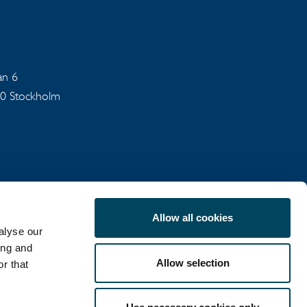
an 6
40 Stockholm
Allow all cookies
alyse our
SEKRETESSPOLICY
ing and
Allow selection
r that