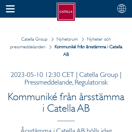
Svenska
Välj
STÄNG
din
MENY
region
Catella Group
Nyhetsrum
Nyheter och
pressmeddelanden
Kommuniké från årsstämma i Catella
AB
2023-05-10 12:30 CET | Catella Group |
Pressmeddelande, Regulatorisk
Kommuniké från årsstämma
i Catella AB
Årsstämma i Catella AB hölls idag