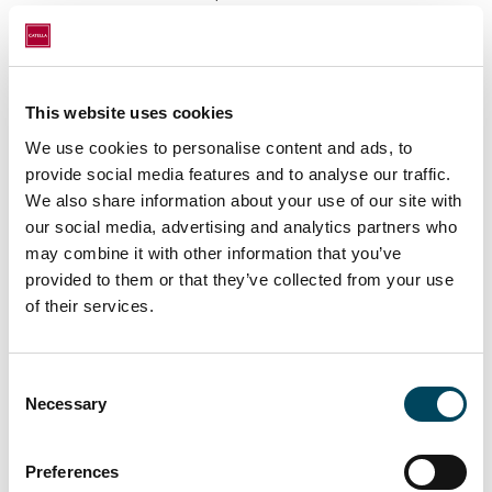
380 000 kronor till var och en av de
övriga styrelseledamöterna samt, för
utskottsarbete, 140 000 kronor till
ordföranden i styrelsens
This website uses cookies
revisionsutskott och 108 000 kronor
We use cookies to personalise content and ads, to
till var och en av de övriga två
provide social media features and to analyse our traffic.
ledamöterna samt 43 000 kronor till
We also share information about your use of our site with
ordföranden i styrelsens
our social media, advertising and analytics partners who
ersättningsutskott och 33 000 kronor
may combine it with other information that you’ve
till den andra ledamoten.
provided to them or that they’ve collected from your use
of their services.
att välja KPMG AB till ny revisor för
tiden intill slutet av nästa årsstämma.
Den auktoriserade revisorn Johanna
Consent
Hagström kommer att utses till
Necessary
Selection
huvudansvarig revisor.
att arvode till revisorn ska utgå enligt
Preferences