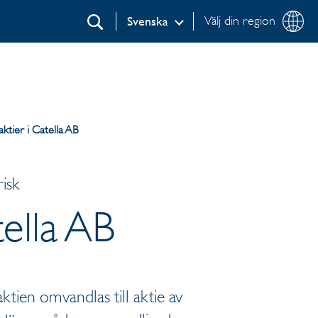
Välj din region
Svenska
Sök
ktier i Catella AB
isk
ella AB
aktien omvandlas till aktie av