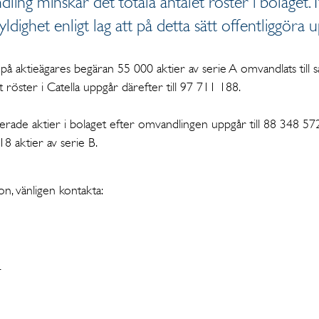
ing minskar det totala antalet röster i bolaget
yldighet enligt lag att på detta sätt offentliggöra
å aktieägares begäran 55 000 aktier av serie A omvandlats till 
et röster i Catella uppgår därefter till 97 711 188.
trerade aktier i bolaget efter omvandlingen uppgår till 88 348 57
8 aktier av serie B.
on, vänligen kontakta:
e