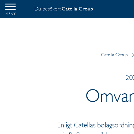
Du besöker:
Catella Group
MENY
Catella Group
20
Omvand
Enligt Catellas bolagsordning