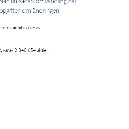
. När en sådan omvandling har
 uppgifter om ändringen.
samma antal aktier av
2, varav 2 340 654 aktier