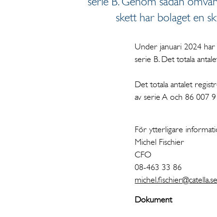
serie B. Genom sådan omvandl
skett har bolaget en sk
Under januari 2024 har p
serie B. Det totala antal
Det totala antalet regis
av serie A och 86 007 91
För ytterligare informati
Michel Fischier
CFO
08-463 33 86
michel.fischier@catella.s
Dokument