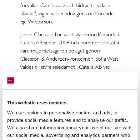
förvaltar Catellas arv och bidrar till vidare
tillväxt”, säger valberedningens ordförande
Eje Wictorson.
Johan Claesson har varit styrelseordförande i
Catella AB sedan 2008 och kommer fortsätta
vara majoritetsägare i bolaget genom
Claesson & Anderzén-koncernen. Sofia Watt
valdes till styrelseledamot i Catella AB vid
årsstämman 2023. Sofia Watt har en
omfattande erfarenhet av den internationella
private equity- och fastighetsmarknaden i
roller som Head of Asset Management,
This website uses cookies
Managing Director, på Deutsche Finance
We use cookies to personalise content and ads, to
International, Head of Asset Management
provide social media features and to analyse our traffic.
Real Estate och Managing Director på EQT
We also share information about your use of our site with
samt dessförinnan bl.a. positioner som
our social media, advertising and analytics partners who