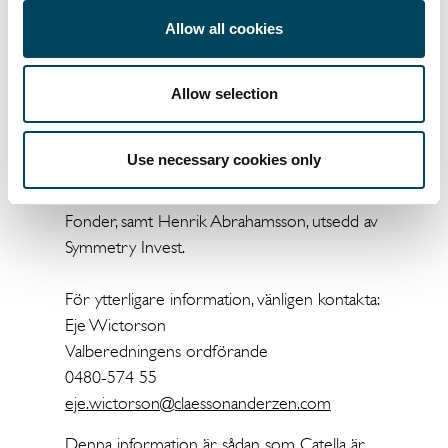
förbereda förslag inför årsstämman 2024
Allow all cookies
och kommer att offentliggöra sina fullständiga
förslag senast i samband med kallelsen till
Allow selection
årsstämman.
Valberedningen består av Eje Wictorson
Use necessary cookies only
(ordförande), utsedd av Claesson &
Anderzén, Erik Eikeland, utsedd av Alcur
Fonder, samt Henrik Abrahamsson, utsedd av
Symmetry Invest.
För ytterligare information, vänligen kontakta:
Eje Wictorson
Valberedningens ordförande
0480-574 55
eje.wictorson@claessonanderzen.com
Denna information är sådan som Catella är