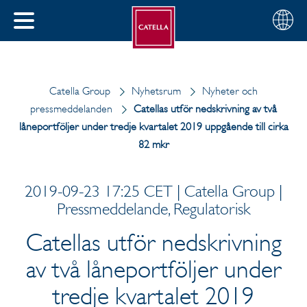
Svenska
Välj
STÄNG
din
MENY
region
Catella Group
Nyhetsrum
Nyheter och
pressmeddelanden
Catellas utför nedskrivning av två
låneportföljer under tredje kvartalet 2019 uppgående till cirka
82 mkr
2019-09-23 17:25 CET | Catella Group |
Pressmeddelande, Regulatorisk
Catellas utför nedskrivning
av två låneportföljer under
tredje kvartalet 2019