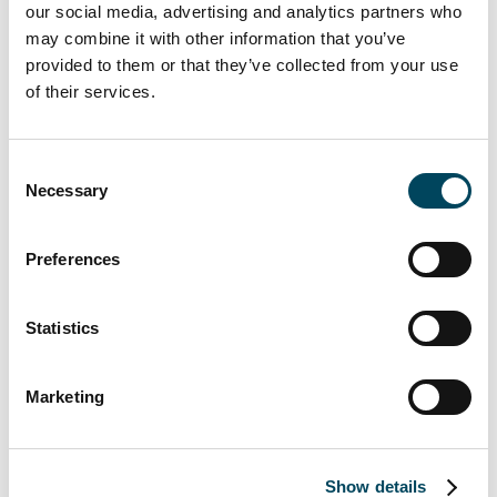
För ytterligare information, vänligen
our social media, advertising and analytics partners who
kontakta:
may combine it with other information that you’ve
provided to them or that they’ve collected from your use
Knut Pedersen
of their services.
Vd och koncernchef
08-463 33 10
knut.pedersen@catella.se
Consent
Necessary
Selection
Niklas Bommelin
Investor Relations
Preferences
076-891 12 40
niklas.bommelin@catella.se
Statistics
Denna information är sådan information som
Catella AB (publ) är skyldigt att offentliggöra
Marketing
enligt EU:s marknadsmissbruksförordning.
Informationen lämnades, genom ovanstående
kontaktpersons försorg, för offentliggörande
Show details