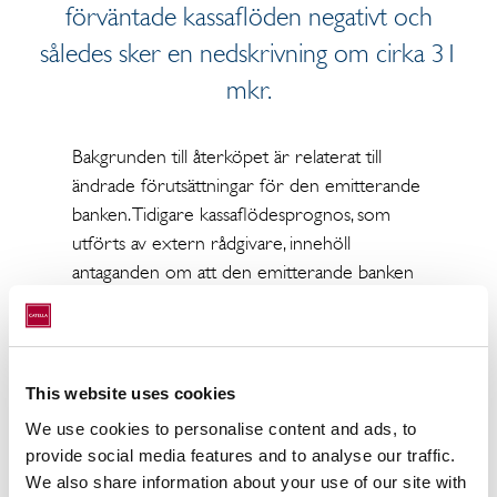
förväntade kassaflöden negativt och
således sker en nedskrivning om cirka 31
mkr.
Bakgrunden till återköpet är relaterat till
ändrade förutsättningar för den emitterande
banken. Tidigare kassaflödesprognos, som
utförts av extern rådgivare, innehöll
antaganden om att den emitterande banken
inte skulle utnyttja sin option att återköpa
låneportföljen.
Återköpsmekanismen i Lusitano 3 och
This website uses cookies
Lusitano 5 som medför denna nedskrivning
We use cookies to personalise content and ads, to
finns inte i Catellas två andra låneportföljer,
provide social media features and to analyse our traffic.
Pastor 2 och Pastor 4.
We also share information about your use of our site with