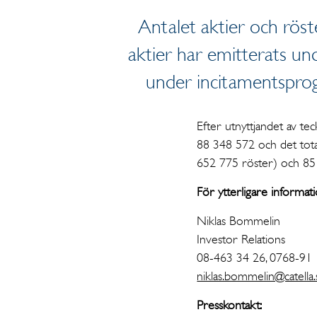
Antalet aktier och röste
aktier har emitterats u
under incitamentspro
Efter utnyttjandet av tec
88 348 572 och det total
652 775 röster) och 85 
För ytterligare informati
Niklas Bommelin
Investor Relations
08-463 34 26, 0768-91
niklas.bommelin@catella.
Presskontakt: