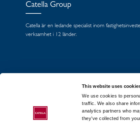
Catella Group
Catella är en ledande specialist inom fastighetsinves
verksamhet i 12 länder.
This website uses cookie
We use cookies to personal
OM CATELLA GR
traffic. We also share info
analytics partners who may
COOKIEPOLICY
they’ve collected from your