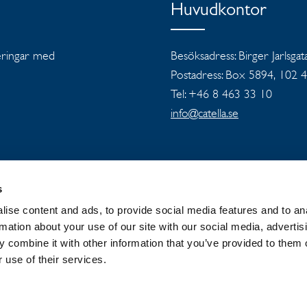
Huvudkontor
teringar med
Besöksadress: Birger Jarlsgat
Postadress: Box 5894, 102 
Tel: +46 8 463 33 10
info@catella.se
s
ise content and ads, to provide social media features and to an
OUP
NYHETER OCH PRESSMEDDELANDEN
rmation about your use of our site with our social media, advertis
 combine it with other information that you’ve provided to them o
 use of their services.