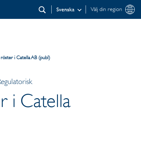
Välj din region
Svenska
Sök
röster i Catella AB (publ)
egulatorisk
 i Catella