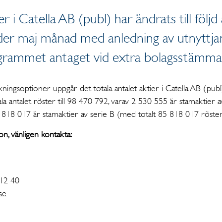
r i Catella AB (publ) har ändrats till följ
nder maj månad med anledning av utnyttja
grammet antaget vid extra bolagsstämma 
kningsoptioner uppgår det totala antalet aktier i Catella AB (publ
a antalet röster till 98 470 792, varav 2 530 555 är stamaktier a
818 017 är stamaktier av serie B (med totalt 85 818 017 röster
on, vänligen kontakta:
 12 40
se