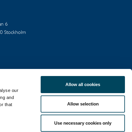
an 6
40 Stockholm
Allow all cookies
alyse our
SEKRETESSPOLICY
ing and
Allow selection
r that
Use necessary cookies only
LinkedIn
X