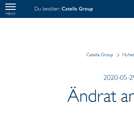
Du besöker:
Catella Group
MENY
Catella Group
Nyhe
2020-05-29
Ändrat an